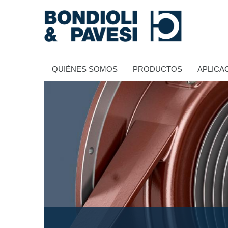
QUIÉNES SOMOS
PRODUCTOS
APLICA
Transmisión de potencia
Transmisiones a cardan
Cajas de engranajes estándares