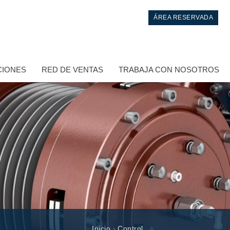
ÁREA RESERVADA
CIONES
RED DE VENTAS
TRABAJA CON NOSOTROS
Control
Bloques hidráulicos integrados
Valvulas de control direccional
Inicio
›
Control