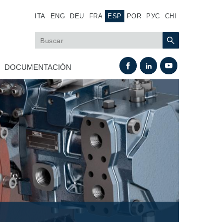
ITA
ENG
DEU
FRA
ESP
POR
РУС
CHI
DOCUMENTACIÓN
Intercambio térmico
Sistemas Fan Drive
Intercambiadores de calor