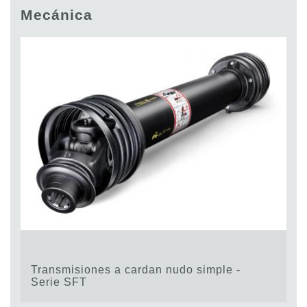
Bombas y motores de engranajes
Mecánica
Bombas y motores de pistones axiales
Motori elettrici brushless - Serie MS
Motores de pistones radiales
Motores Orbitales Producidos Por Bondioli & Pavesi
Sistemas de acoplamiento
Control
Bloques hidráulicos integrados
Valvulas de control direccional
Valvulas de cartucho
Valvulas en linea
Servomandos
Componentes electrónicos para sistemas de control
Intercambio térmico
Transmisiones a cardan nudo simple -
Sistemas Fan Drive
Serie SFT
Intercambiadores de calor