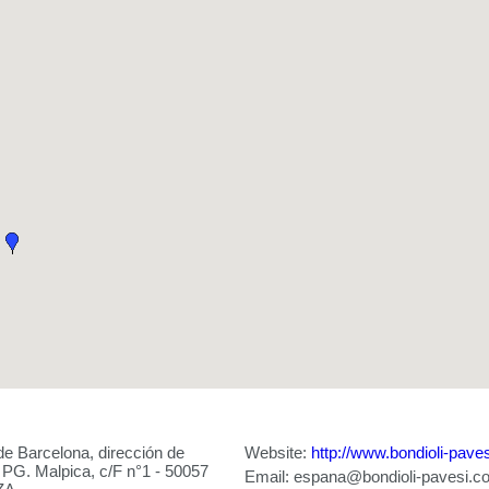
de Barcelona, dirección de
Website:
http://www.bondioli-pave
PG. Malpica, c/F n°1 - 50057
Email:
espana@bondioli-pavesi.c