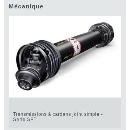
Pompes et moteurs à engrenages
Mécanique
Pompes et moteurs à piston axiaux
Motori elettrici brushless - Serie MS
Moteurs à pistons radiaux
Moteurs Orbitaux Fabriqués Pour Bondioli & Pavesi
Systèmes de couplage
Contrôle
Circuits hydrauliques intégrés
Distributeurs
Valves à cartouche
Limiteur de pression en ligne
Servocommandes
Composants électroniques pour systèmes de contrôle
Échange thermique
Transmissions à cardans joint simple -
Systemes Fan Drive
Serie SFT
Radiateurs