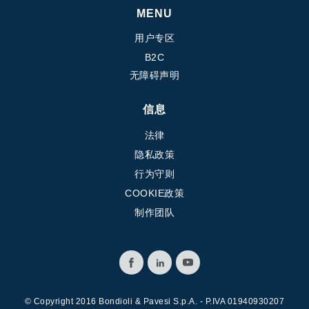
齿轮泵和马达
MENU
开路式轴向柱塞泵
用户专区
Motori elettrici brushless - Serie MS
B2C
径向活塞电机
无障碍声明
专为 Bondioli & Pavesi 制造 的内齿轮油泵和滚切式马达
联轴器系统
信息
控制
法律
隐私政策
液压集成回路
行为守则
方向控制阀
COOKIE政策
过滤阀
制作团队
线性阀
服控制器
控制系统的电子元件
热交换
© Copyright 2016 Bondioli & Pavesi S.p.A. - P.IVA 01940930207
风扇驱动系统