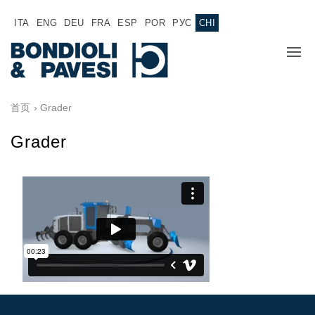
ITA
ENG
DEU
FRA
ESP
POR
РУС
CHI
主页
首页
› Grader
产品
Grader
动力传输
应用
万向传动轴
销售网络
齿轮变速箱
专为 Bondioli & Pavesi 制造的齿轮变速箱
诚聘英才
平行轴齿轮变速箱
特殊应用齿轮变速箱
文件
标准泵驱动
液压控制型多片离合器