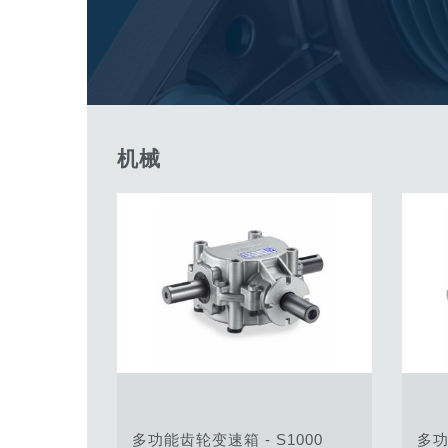
专为 Bondioli & Pavesi 制造的齿轮变速箱
平行轴齿轮变速箱
特殊应用齿轮变速箱
标准泵驱动
液压控制型多片离合器
齿轮泵和马达
机械
开路式轴向柱塞泵
Motori elettrici brushless - Serie MS
径向活塞电机
专为 Bondioli & Pavesi 制造 的内齿轮油泵和滚切式
联轴器系统
多功能齿轮变速箱 - S1000
多功