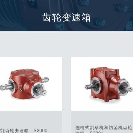
过滤阀
线性阀
齿轮变速箱
服控制器
控制系统的电子元件
马达
连枷式割草机和切茎机齿轮
能齿轮变速箱 - S2000