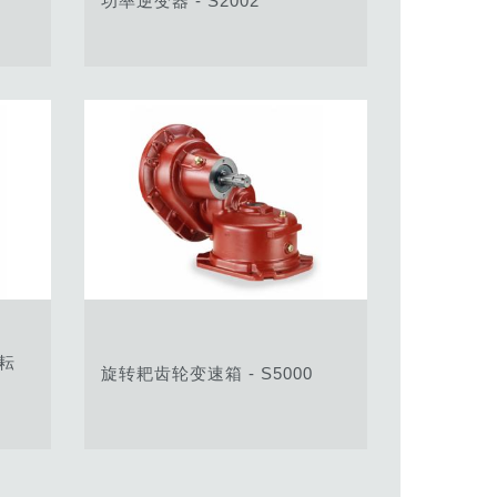
功率逆变器 - S2002
耘
旋转耙齿轮变速箱 - S5000