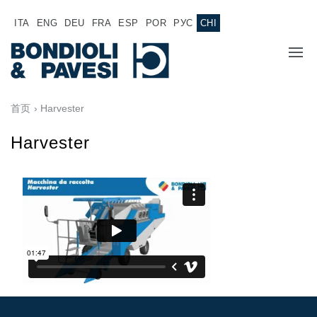
ITA
ENG
DEU
FRA
ESP
POR
РУС
CHI
主页
首页
› Harvester
产品
Harvester
动力传输
应用
万向传动轴
销售网络
齿轮变速箱
专为 Bondioli & Pavesi 制造的齿轮变速箱
诚聘英才
平行轴齿轮变速箱
特殊应用齿轮变速箱
文件
标准泵驱动
液压控制型多片离合器