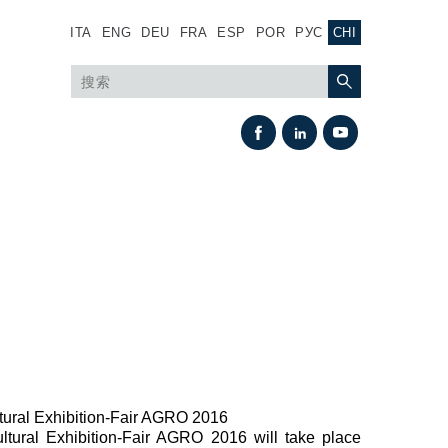
ITA
ENG
DEU
FRA
ESP
POR
РУС
CHI
热交换
风扇驱动系统
ltural Exhibition-Fair AGRO 2016
ultural Exhibition-Fair AGRO 2016 will take place
热交换器