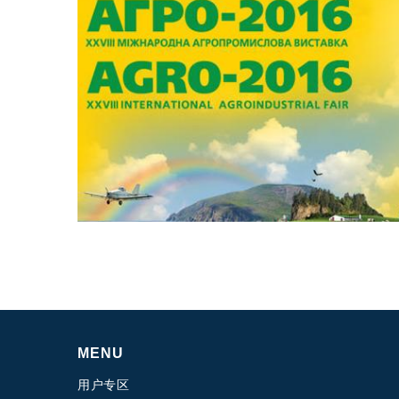
专为 Bondioli & Pavesi 制造的齿轮变速箱
平行轴齿轮变速箱
特殊应用齿轮变速箱
标准泵驱动
液压控制型多片离合器
齿轮泵和马达
开路式轴向柱塞泵
Motori elettrici brushless - Serie MS
径向活塞电机
专为 Bondioli & Pavesi 制造 的内齿轮油泵和滚切式
联轴器系统
MENU
用户专区