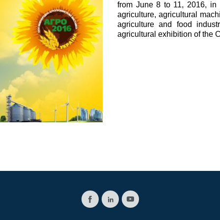
from June 8 to 11, 2016, in 
过滤阀
agriculture, agricultural mach
线性阀
agriculture and food indus
服控制器
agricultural exhibition of the
控制系统的电子元件
马达