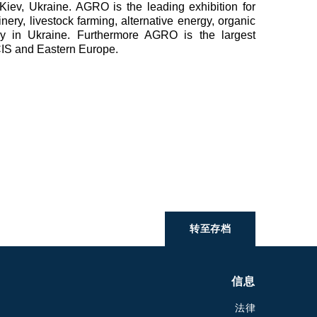
Kiev, Ukraine. AGRO is the leading exhibition for
inery, livestock farming, alternative energy, organic
try in Ukraine. Furthermore AGRO is the largest
 CIS and Eastern Europe.
转至存档
信息
法律