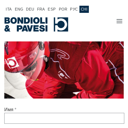
ITA
ENG
DEU
FRA
ESP
POR
РУС
CHI
主页
产品
动力传输
应用
万向传动轴
销售网络
齿轮变速箱
专为 Bondioli & Pavesi 制造的齿轮变速箱
诚聘英才
平行轴齿轮变速箱
Имя
*
特殊应用齿轮变速箱
КОНТАКТЫ
文件
标准泵驱动
液压控制型多片离合器