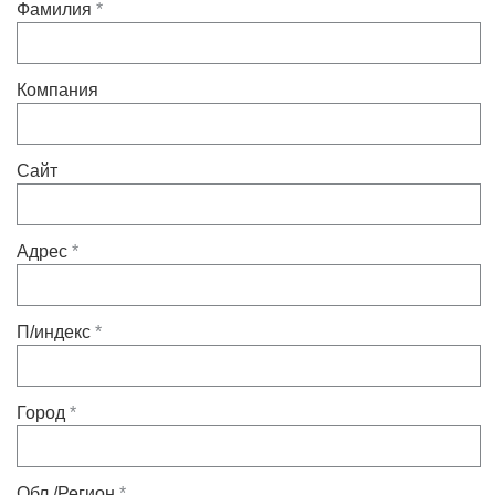
Фамилия
*
齿轮泵和马达
开路式轴向柱塞泵
Motori elettrici brushless - Serie MS
Компания
径向活塞电机
专为 Bondioli & Pavesi 制造 的内齿轮油泵和滚切式马达
联轴器系统
Сайт
控制
Адрес
*
液压集成回路
方向控制阀
过滤阀
П/индекс
*
线性阀
服控制器
控制系统的电子元件
Город
*
热交换
Обл./Регион
*
风扇驱动系统