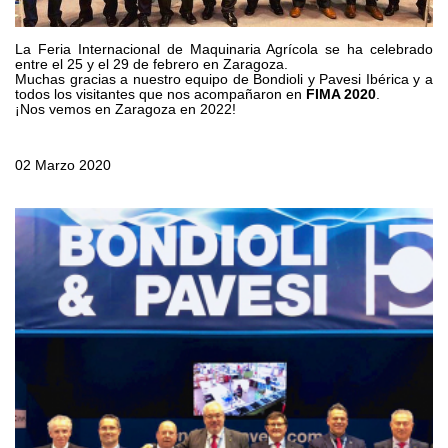
Bombas y motores de engranajes
Bombas y motores de pistones axiales
Motori elettrici brushless - Serie MS
La Feria Internacional de Maquinaria Agrícola se ha celebrado
entre el 25 y el 29 de febrero en Zaragoza.
Motores de pistones radiales
Muchas gracias a nuestro equipo de Bondioli y Pavesi Ibérica y a
todos los visitantes que nos acompañaron en
FIMA 2020
.
Motores Orbitales Producidos Por Bondioli & Pavesi
¡Nos vemos en Zaragoza en 2022!
Sistemas de acoplamiento
Control
02 Marzo 2020
Bloques hidráulicos integrados
Valvulas de control direccional
Valvulas de cartucho
Valvulas en linea
Servomandos
Componentes electrónicos para sistemas de control
Intercambio térmico
Sistemas Fan Drive
Intercambiadores de calor