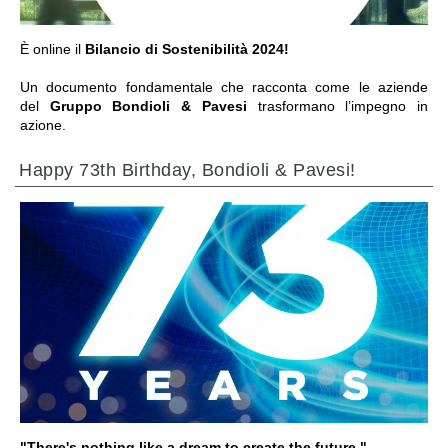
È online il
Bilancio di Sostenibilità 2024!
Un documento fondamentale che racconta come le aziende
del
Gruppo Bondioli & Pavesi
trasformano l’impegno in
azione.
Happy 73th Birthday, Bondioli & Pavesi!
IR A LA SECCIÓN
"There's nothing like a dream to create the future."