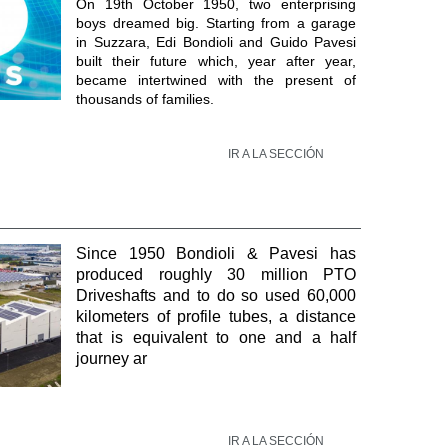
On 19th October 1950, two enterprising
boys dreamed big. Starting from a garage
in Suzzara, Edi Bondioli and Guido Pavesi
built their future which, year after year,
became intertwined with the present of
thousands of families.
IR A LA SECCIÓN
Since 1950 Bondioli & Pavesi has
produced roughly 30 million PTO
Driveshafts and to do so used 60,000
kilometers of profile tubes, a distance
that is equivalent to one and a half
journey ar
IR A LA SECCIÓN