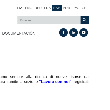
ITA
ENG
DEU
FRA
ESP
POR
РУС
CHI
DOCUMENTACIÓN
siamo sempre alla ricerca di nuove risorse da
tura tramite la sezione
"Lavora con noi"
, registrati
Intercambio térmico
Sistemas Fan Drive
Intercambiadores de calor