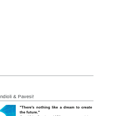
ndioli & Pavesi!
"There's nothing like a dream to create
the future."