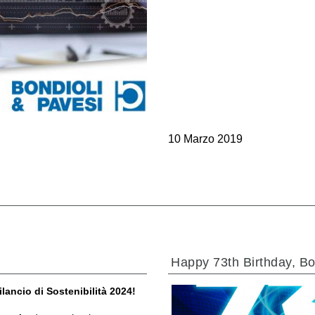
vesi
Valvulas de cartucho
Valvulas en linea
Servomandos
Componentes electrónicos para sistemas de control
10 Marzo 2019
i
Happy 73th Birthday, Bo
ilancio di Sostenibilità 2024!