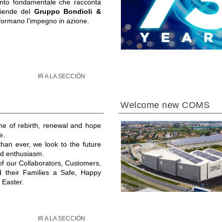
to fondamentale che racconta
ziende del
Gruppo Bondioli &
formano l’impegno in azione.
IR A LA SECCIÓN
Welcome new COMS
ime of rebirth, renewal and hope
e.
an ever, we look to the future
and enthusiasm.
 of our Collaborators, Customers,
d their Families a Safe, Happy
 Easter.
IR A LA SECCIÓN