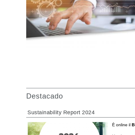
Cajas de engranajes fabricados para Bondioli & Pa
Cajas de engranajes de ejes paralelos
Cajas de engranajes especiales
Cajas Pump Drive
Embragues multidisco control hidráulico
Bombas y motores de engranajes
Bombas y motores de pistones axiales
Motori elettrici brushless - Serie MS
Motores de pistones radiales
Motores Orbitales Producidos Por Bondioli & Paves
Sistemas de acoplamiento
Destacado
Sustainability Report 2024
È online il
B