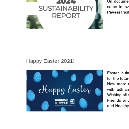
Un documen
come le a
Pavesi
tras
Happy Easter 2021!
Easter is t
for the futur
Now more th
with faith 
Wishing all
Friends an
and Healthy