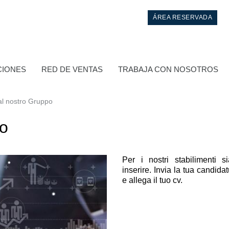
ÁREA RESERVADA
CIONES
RED DE VENTAS
TRABAJA CON NOSOTROS
 al nostro Gruppo
po
Per i nostri stabilimenti 
inserire. Invia la tua candida
e allega il tuo cv.
Control
Bloques hidráulicos integrados
Valvulas de control direccional