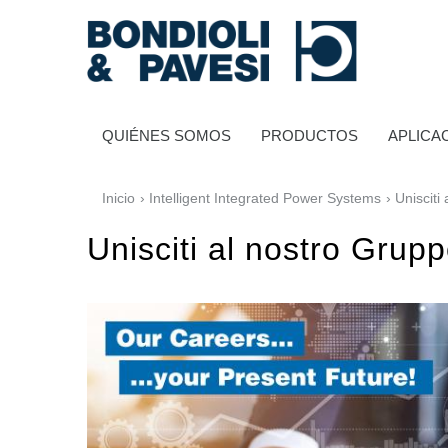
QUIÉNES SOMOS
PRODUCTOS
APLICA
Inicio
›
Intelligent Integrated Power Systems
› Unisciti
Unisciti al nostro Grup
Transmisión de potencia
Transmisiones a cardan
Cajas de engranajes estándares