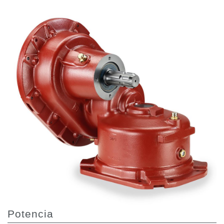
Bombas y motores de engranajes
Bombas y motores de pistones axiales
Motori elettrici brushless - Serie MS
Motores de pistones radiales
Motores Orbitales Producidos Por Bondioli & Pavesi
Sistemas de acoplamiento
Control
Bloques hidráulicos integrados
Valvulas de control direccional
Valvulas de cartucho
Valvulas en linea
Servomandos
Componentes electrónicos para sistemas de control
Intercambio térmico
Sistemas Fan Drive
Potencia
Intercambiadores de calor