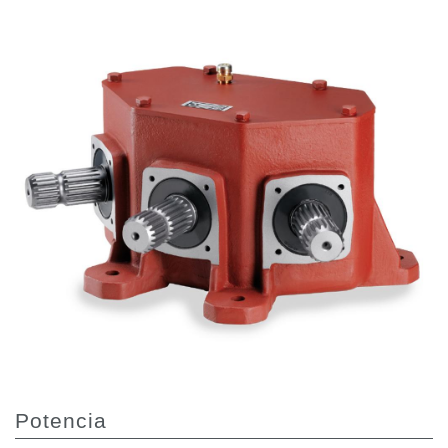
Bombas y motores de engranajes
Bombas y motores de pistones axiales
Motori elettrici brushless - Serie MS
Motores de pistones radiales
Motores Orbitales Producidos Por Bondioli & Pavesi
Sistemas de acoplamiento
Control
Bloques hidráulicos integrados
Valvulas de control direccional
Valvulas de cartucho
Valvulas en linea
Servomandos
Componentes electrónicos para sistemas de control
Intercambio térmico
Sistemas Fan Drive
Potencia
Intercambiadores de calor