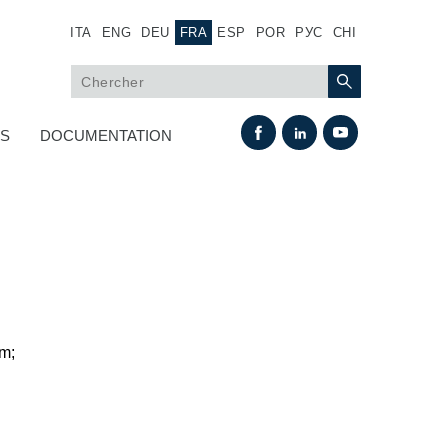
ITA
ENG
DEU
FRA
ESP
POR
РУС
CHI
US
DOCUMENTATION
pm;
Échange thermique
Systemes Fan Drive
Radiateurs