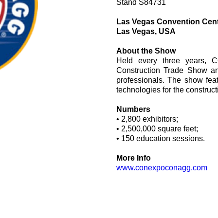
Stand S84731
Valves à cartouche
Limiteur de pression en ligne
Las Vegas Convention Cen
Servocommandes
Las Vegas, USA
Composants électroniques pour systèmes de contrôle
About the Show
e
Held every three years, 
Construction Trade Show and
professionals. The show feat
technologies for the construct
Numbers
• 2,800 exhibitors;
• 2,500,000 square feet;
• 150 education sessions.
More Info
www.conexpoconagg.com