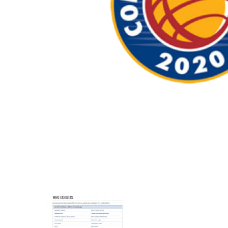
Renvois d'angle fabriqués pour Bondioli & Pavesi
Boitiers a arbres paralleles
Boîtiers et renvois spéciaux
Boîtiers Pump Drive
Embrayages multidisques a commande hydrauliqu
Pompes et moteurs à engrenages
Pompes et moteurs à piston axiaux
Motori elettrici brushless - Serie MS
Moteurs à pistons radiaux
Moteurs Orbitaux Fabriqués Pour Bondioli & Pavesi
Systèmes de couplage