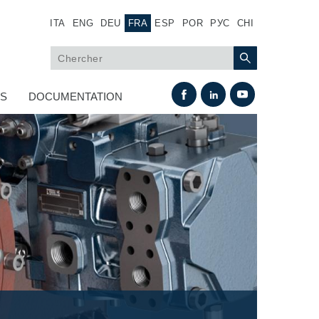
ITA
ENG
DEU
FRA
ESP
POR
РУС
CHI
US
DOCUMENTATION
Échange thermique
Systemes Fan Drive
Radiateurs