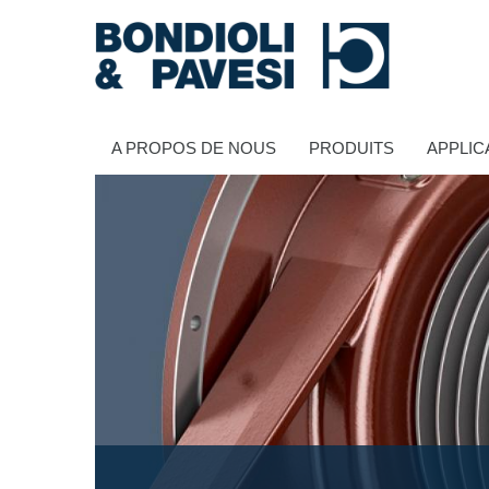
A PROPOS DE NOUS
PRODUITS
APPLIC
Transmission de puissance
Transmissions à cardans
Boîtes à engrenages standard