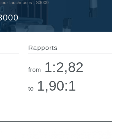
 pour faucheuses - S3000
S3000
Rapports
1:2,82
from
1,90:1
to