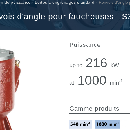
Valves à cartouche
on de puissance
›
Boîtes à engrenages standard
› Renvois d'angle
Limiteur de pression en ligne
ois d'angle pour faucheuses - 
Servocommandes
Composants électroniques pour systèmes de contrôle
e
Puissance
216
up to
kW
1000
-1
at
min
Gamme produits