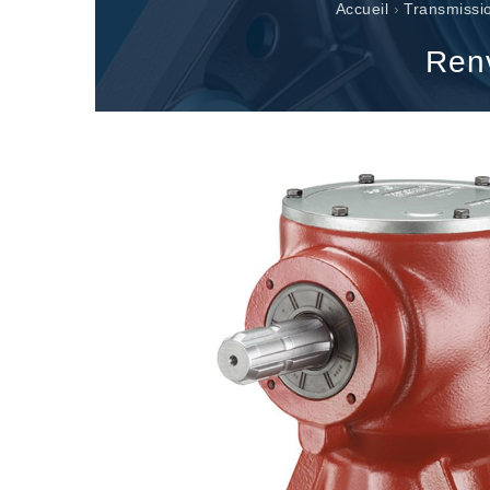
Renvois d'angle fabriqués pour Bondioli & Pavesi
Accueil
›
Transmissi
Boitiers a arbres paralleles
Renv
Boîtiers et renvois spéciaux
Boîtiers Pump Drive
Embrayages multidisques a commande hydrauliqu
Pompes et moteurs à engrenages
Pompes et moteurs à piston axiaux
Motori elettrici brushless - Serie MS
Moteurs à pistons radiaux
Moteurs Orbitaux Fabriqués Pour Bondioli & Pavesi
Systèmes de couplage