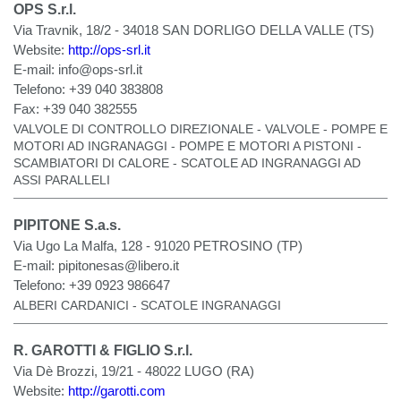
OPS S.r.l.
Via Travnik, 18/2 - 34018 SAN DORLIGO DELLA VALLE (TS)
Website:
http://ops-srl.it
E-mail:
info@ops-srl.it
Telefono:
+39 040 383808
Fax:
+39 040 382555
VALVOLE DI CONTROLLO DIREZIONALE - VALVOLE - POMPE E
MOTORI AD INGRANAGGI - POMPE E MOTORI A PISTONI -
SCAMBIATORI DI CALORE - SCATOLE AD INGRANAGGI AD
ASSI PARALLELI
PIPITONE S.a.s.
Via Ugo La Malfa, 128 - 91020 PETROSINO (TP)
E-mail:
pipitonesas@libero.it
Telefono:
+39 0923 986647
ALBERI CARDANICI - SCATOLE INGRANAGGI
R. GAROTTI & FIGLIO S.r.l.
Via Dè Brozzi, 19/21 - 48022 LUGO (RA)
Website:
http://garotti.com