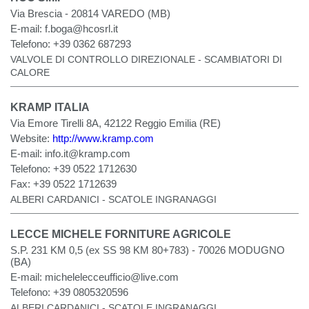
Via Brescia - 20814 VAREDO (MB)
E-mail:
f.boga@hcosrl.it
Telefono:
+39 0362 687293
VALVOLE DI CONTROLLO DIREZIONALE - SCAMBIATORI DI
CALORE
KRAMP ITALIA
Via Emore Tirelli 8A, 42122 Reggio Emilia (RE)
Website:
http://www.kramp.com
E-mail:
info.it@kramp.com
Telefono:
+39 0522 1712630
Fax:
+39 0522 1712639
ALBERI CARDANICI - SCATOLE INGRANAGGI
LECCE MICHELE FORNITURE AGRICOLE
S.P. 231 KM 0,5 (ex SS 98 KM 80+783) - 70026 MODUGNO
(BA)
E-mail:
michelelecceufficio@live.com
Telefono:
+39 0805320596
ALBERI CARDANICI - SCATOLE INGRANAGGI