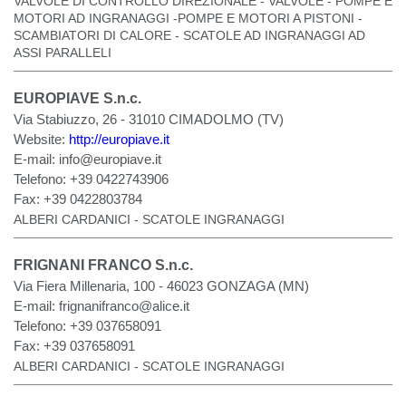
VALVOLE DI CONTROLLO DIREZIONALE - VALVOLE - POMPE E
MOTORI AD INGRANAGGI -POMPE E MOTORI A PISTONI -
SCAMBIATORI DI CALORE - SCATOLE AD INGRANAGGI AD
ASSI PARALLELI
EUROPIAVE S.n.c.
Via Stabiuzzo, 26 - 31010 CIMADOLMO (TV)
Website:
http://europiave.it
E-mail:
info@europiave.it
Telefono:
+39 0422743906
Fax:
+39 0422803784
ALBERI CARDANICI - SCATOLE INGRANAGGI
FRIGNANI FRANCO S.n.c.
Via Fiera Millenaria, 100 - 46023 GONZAGA (MN)
E-mail:
frignanifranco@alice.it
Telefono:
+39 037658091
Fax:
+39 037658091
ALBERI CARDANICI - SCATOLE INGRANAGGI