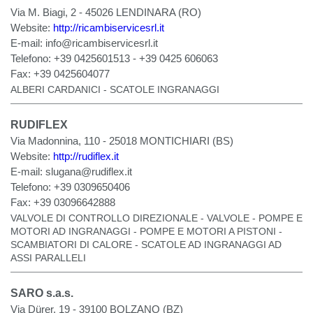
Via M. Biagi, 2 - 45026 LENDINARA (RO)
Website:
http://ricambiservicesrl.it
E-mail:
info@ricambiservicesrl.it
Telefono:
+39 0425601513 - +39 0425 606063
Fax:
+39 0425604077
ALBERI CARDANICI - SCATOLE INGRANAGGI
RUDIFLEX
Via Madonnina, 110 - 25018 MONTICHIARI (BS)
Website:
http://rudiflex.it
E-mail:
slugana@rudiflex.it
Telefono:
+39 0309650406
Fax:
+39 03096642888
VALVOLE DI CONTROLLO DIREZIONALE - VALVOLE - POMPE E
MOTORI AD INGRANAGGI - POMPE E MOTORI A PISTONI -
SCAMBIATORI DI CALORE - SCATOLE AD INGRANAGGI AD
ASSI PARALLELI
SARO s.a.s.
Via Dürer, 19 - 39100 BOLZANO (BZ)