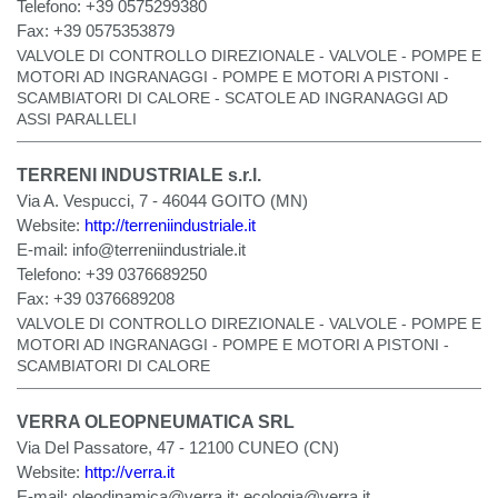
Telefono:
+39 0575299380
Fax:
+39 0575353879
VALVOLE DI CONTROLLO DIREZIONALE - VALVOLE - POMPE E
MOTORI AD INGRANAGGI - POMPE E MOTORI A PISTONI -
SCAMBIATORI DI CALORE - SCATOLE AD INGRANAGGI AD
ASSI PARALLELI
TERRENI INDUSTRIALE s.r.l.
Via A. Vespucci, 7 - 46044 GOITO (MN)
Website:
http://terreniindustriale.it
E-mail:
info@terreniindustriale.it
Telefono:
+39 0376689250
Fax:
+39 0376689208
VALVOLE DI CONTROLLO DIREZIONALE - VALVOLE - POMPE E
MOTORI AD INGRANAGGI - POMPE E MOTORI A PISTONI -
SCAMBIATORI DI CALORE
VERRA OLEOPNEUMATICA SRL
Via Del Passatore, 47 - 12100 CUNEO (CN)
Website:
http://verra.it
E-mail:
oleodinamica@verra.it
;
ecologia@verra.it