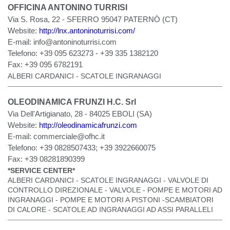
OFFICINA ANTONINO TURRISI
Via S. Rosa, 22 - SFERRO 95047 PATERNÒ (CT)
Website:
http://lnx.antoninoturrisi.com/
E-mail:
info@antoninoturrisi.com
Telefono:
+39 095 623273 - +39 335 1382120
Fax:
+39 095 6782191
ALBERI CARDANICI - SCATOLE INGRANAGGI
OLEODINAMICA FRUNZI H.C. Srl
Via Dell'Artigianato, 28 - 84025 EBOLI (SA)
Website:
http://oleodinamicafrunzi.com
E-mail:
commerciale@ofhc.it
Telefono:
+39 0828507433; +39 3922660075
Fax:
+39 08281890399
*SERVICE CENTER*
ALBERI CARDANICI - SCATOLE INGRANAGGI - VALVOLE DI
CONTROLLO DIREZIONALE - VALVOLE - POMPE E MOTORI AD
INGRANAGGI - POMPE E MOTORI A PISTONI -SCAMBIATORI
DI CALORE - SCATOLE AD INGRANAGGI AD ASSI PARALLELI