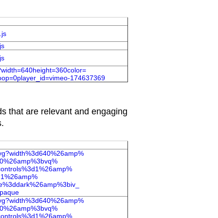
.js
js
js
?width=
640height=360color=
oop=0player_id=
vimeo-174637369
ads that are relevant and engaging
s.
hyg?width%3d640%26amp%
3d0%26amp%3bvq%
controls%3d1%26amp%
3d1%26amp%
e%3ddark%26amp%3biv_
paque
hyg?width%3d640%26amp%
3d0%26amp%3bvq%
controls%3d1%26amp%