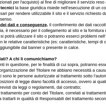
ionati per l'acquisto) al fine di migliorare il servizio reso
 tecnici
la base giuridica risiede nell’esecuzione di un co
i per rendere utilizzabile il sito e il servizio richiesto da 
nsenso.
 dei dati e conseguenze
.
Il conferimento dei dati raccolt
via, è necessario per il collegamento al sito e la fornitura
si potrà utilizzare il sito o potranno esserci problemi nell
on le relative caratteristiche (es: caratteristiche, tempi di
aggiungibile dal banner o presente in calce.
ati? A chi li comunichiamo?
menti in questione, per le finalità di cui sopra, potranno es
ll’organizzazione del Titolare ne abbiano necessità a cau
i sono le persone autorizzate al trattamento sotto l’autorit
osizioni di legge diano facoltà di accesso, ovvero ai quali 
evisti da leggi o regolamenti, dal contratto;
rattamento per conto del Titolare, correlati ai trattamenti 
 a trattarli in qualità di Responsabili del trattamento seco