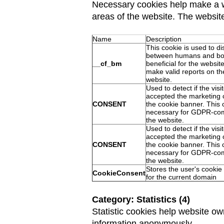
Necessary cookies help make a we
areas of the website. The websit
Name
Description
This cookie is used to di
between humans and bot
__cf_bm
beneficial for the website
make valid reports on the
website.
Used to detect if the visi
accepted the marketing 
CONSENT
the cookie banner. This 
necessary for GDPR-com
the website.
Used to detect if the visi
accepted the marketing 
CONSENT
the cookie banner. This 
necessary for GDPR-com
the website.
Stores the user's cookie
CookieConsent
for the current domain
Category: Statistics (4)
Statistic cookies help website ow
information anonymously.