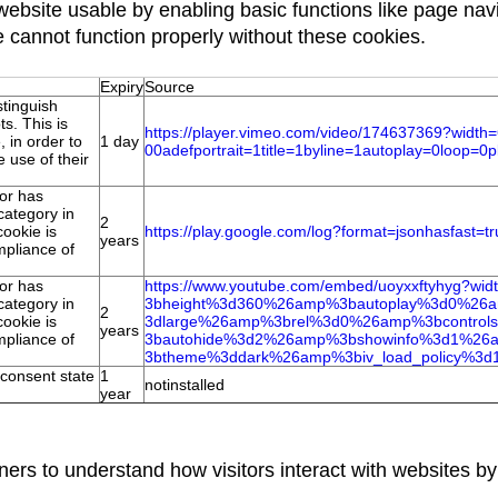
bsite usable by enabling basic functions like page nav
e cannot function properly without these cookies.
Expiry
Source
stinguish
s. This is
https://player.vimeo.com/
video/174637369?width=
, in order to
1 day
00adefportrait=1title=1byline=
1autoplay=0loop=0p
 use of their
tor has
category in
2
cookie is
https://play.google.com/log?
format=jsonhasfast=
t
years
pliance of
tor has
https://www.youtube.com/embed/
uoyxxftyhyg?w
category in
3bheight%3d360%26amp%
3bautoplay%3d0%26
2
cookie is
3dlarge%26amp%3brel%3d0%26amp%
3bcontro
years
pliance of
3bautohide%3d2%26amp%
3bshowinfo%3d1%26
3btheme%3ddark%26amp%3biv_
load_policy%
 consent state
1
notinstalled
year
ners to understand how visitors interact with websites by