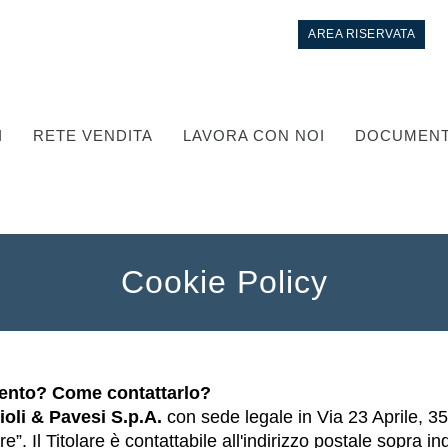
AREA RISERVATA
I
RETE VENDITA
LAVORA CON NOI
DOCUMENT
Cookie Policy
Controllo
amento? Come contattarlo?
Circuiti idraulici Integrati
oli & Pavesi S.p.A.
con sede legale in Via 23 Aprile,
Valvole di controllo direzionale
e”. Il Titolare è contattabile all'indirizzo postale sopra i