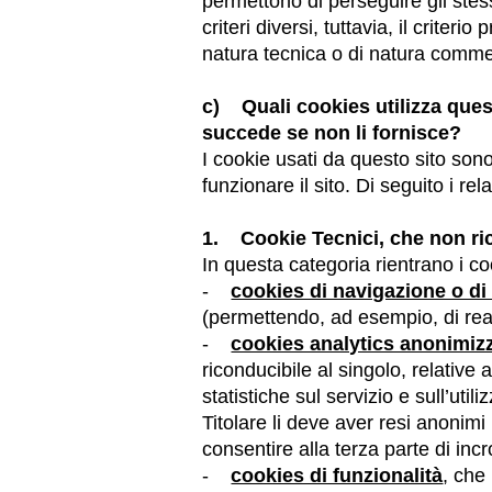
permettono di perseguire gli stes
criteri diversi, tuttavia, il criter
natura tecnica o di natura commerc
c) Quali cookies utilizza quest
succede se non li fornisce?
I cookie usati da questo sito so
funzionare il sito. Di seguito i rela
1. Cookie Tecnici, che non ri
In questa categoria rientrano i co
-
cookies di navigazione o di
(permettendo, ad esempio, di rea
-
cookies analytics anonimizz
riconducibile al singolo, relative 
statistiche sul servizio e sull’uti
Titolare li deve aver resi anoni
consentire alla terza parte di incr
-
cookies di funzionalità
, che