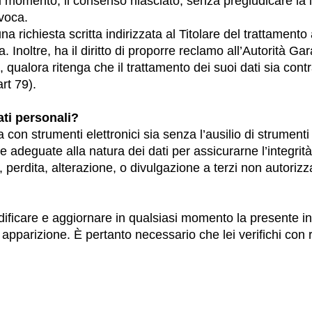
i momento, il consenso rilasciato, senza pregiudicare la l
evoca.
una richiesta scritta indirizzata al Titolare del trattamento 
 Inoltre, ha il diritto di proporre reclamo all’Autorità Gar
), qualora ritenga che il trattamento dei suoi dati sia contr
art 79).
ati personali?
ia con strumenti elettronici sia senza l’ausilio di strumenti
 adeguate alla natura dei dati per assicurarne l’integrità
ta, perdita, alterazione, o divulgazione a terzi non autorizzat
i modificare e aggiornare in qualsiasi momento la presente i
 apparizione. È pertanto necessario che lei verifichi con r