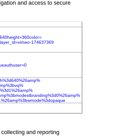
igation and access to secure
640height=360color=
layer_id=
vimeo-174637369
rueauthuser=0
idth%3d640%26amp%
amp%3bvq%
ls%3d1%26amp%
amp%
3bmodestbranding%3d0%26amp%
3d1%26amp%3bwmode%
3dopaque
 collecting and reporting