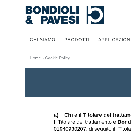
CHI SIAMO
PRODOTTI
APPLICAZION
Home
› Cookie Policy
Trasmissione di potenza
a) Chi è il Titolare del tratt
Alberi cardanici
Il Titolare del trattamento è
Bondi
Scatole ingranaggi Standard
01940930207, di seguito il “Titolar