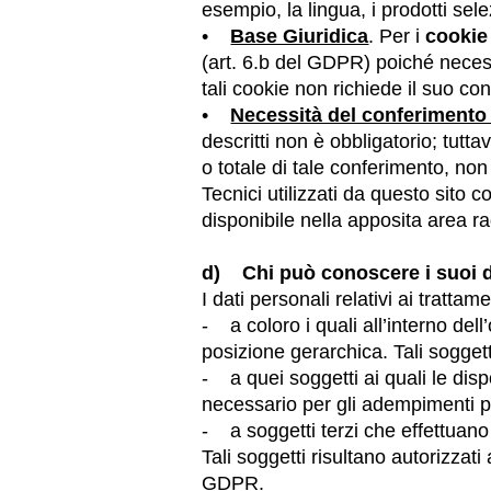
esempio, la lingua, i prodotti selez
•
Base Giuridica
. Per i
cookie
(art. 6.b del GDPR) poiché necessar
tali cookie non richiede il suo co
•
Necessità del conferimento
descritti non è obbligatorio; tutta
o totale di tale conferimento, non 
Tecnici utilizzati da questo sito c
disponibile nella apposita area r
d) Chi può conoscere i suoi d
I dati personali relativi ai tratta
- a coloro i quali all’interno de
posizione gerarchica. Tali soggett
- a quei soggetti ai quali le disp
necessario per gli adempimenti pr
- a soggetti terzi che effettuano t
Tali soggetti risultano autorizzati
GDPR.