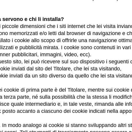
Valvole a cartuccia
Valvole in linea
Servocomandi
servono e chi li installa?
Componenti Elettronici per Sistemi di Controllo
 piccole dimensioni che i siti internet che lei visita invian
o memorizzati e/o letti dal browser di navigazione e c
llato i cookie allo scopo di offrirle una navigazione ottima
lizzati e pubblicità mirata. I cookie sono contenuti in vari
ner pubblicitari, immagini, video, ecc).
esto sito, lei può ricevere sul suo dispositivo i seguenti
okie inviati dal sito del Titolare, che lei sta visitando,
kie inviati da un sito diverso da quello che lei sta visitan
.
i cookie di prima parte è del Titolare, mentre sui cookie d
lla terza parte, né sulla possibilità che la stessa li modific
gisce quale intermediario e, in tale veste, rimanda alle in
nk posto accanto a ciascuno dei cookie indicati nella appo
. In modo analogo ai cookie si stanno sviluppando altri 