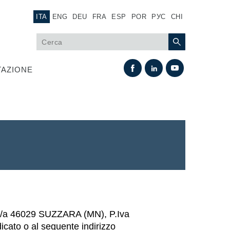
ITA
ENG
DEU
FRA
ESP
POR
РУС
CHI
AZIONE
Scambio termico
Sistemi Fan Drive
 35/a 46029 SUZZARA (MN), P.Iva
Scambiatori di calore
ndicato o al seguente indirizzo