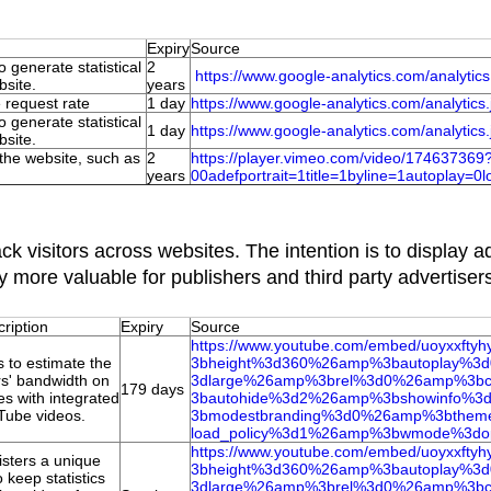
Expiry
Source
o generate statistical
2
https://www.google-analytics.
com/analytics
bsite.
years
e request rate
1 day
https://www.google-analytics.
com/analytics.
o generate statistical
1 day
https://www.google-analytics.
com/analytics.
bsite.
o the website, such as
2
https://player.vimeo.com/
video/174637369
years
00adefportrait=1title=1byline=
1autoplay=0l
ck visitors across websites. The intention is to display 
y more valuable for publishers and third party advertiser
ription
Expiry
Source
https://www.youtube.com/embed/
uoyxxfty
s to estimate the
3bheight%3d360%26amp%
3bautoplay%
rs' bandwidth on
3dlarge%26amp%3brel%3d0%26amp%
3b
179 days
s with integrated
3bautohide%3d2%26amp%
3bshowinfo%
Tube videos.
3bmodestbranding%3d0%26amp%
3bthem
load_policy%3d1%26amp%3bwmode%
3do
https://www.youtube.com/embed/
uoyxxfty
sters a unique
3bheight%3d360%26amp%
3bautoplay%
o keep statistics
3dlarge%26amp%3brel%3d0%26amp%
3b