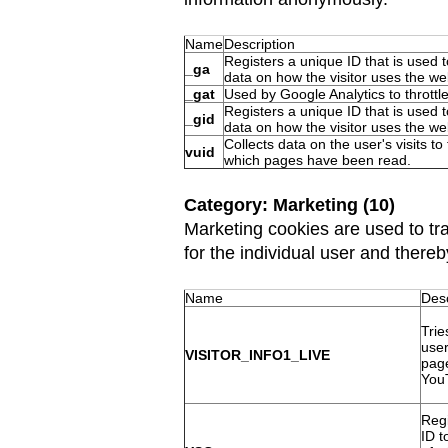
Name
Description
Registers a unique ID that is used t
_ga
data on how the visitor uses the we
_gat
Used by Google Analytics to throttl
Registers a unique ID that is used t
_gid
data on how the visitor uses the we
Collects data on the user's visits t
vuid
which pages have been read.
Category: Marketing (10)
Marketing cookies are used to tra
for the individual user and thereb
Name
Desc
Trie
use
VISITOR_INFO1_LIVE
page
You
Regi
ID t