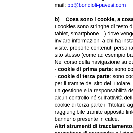
Scatole ingranaggi prodotte per Bondioli & Pavesi
mail:
bp@bondioli-pavesi.com
Scatole ingranaggi ad assi paralleli
Scatole ingranaggi Speciali
b) Cosa sono i cookie, a cosa 
Scatole Pump Drive
I cookies sono stringhe di testo di
Frizioni multidisco a comando idraulico
tablet, smartphone…) dove vengon
Pompe e motori ad ingranaggi
inviare informazioni a chi ha insta
Pompe e motori a pistoni assiali
visite, proporle contenuti persona
Motori elettrici brushless - Serie MS
sito stesso (come ad esempio ban
Motori a pistoni radiali
Nel corso della navigazione su qu
Motori Orbitali prodotti per Bondioli & Pavesi
-
cookie di prima parte
: sono co
Sistemi di accoppiamento
-
cookie di terza parte
: sono coo
per il tramite del sito del Titolare
La gestione e la responsabilità de
alcun controllo né sull’attività de
cookie di terza parte il Titolare a
raggiungibile tramite apposito li
banner o presente in calce.
Altri strumenti di tracciamento