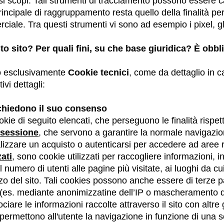
si scopi. Tali strumenti di tracciamento possono essere 
io principale di raggruppamento resta quello della finalità pe
iale. Tra questi strumenti vi sono ad esempio i pixel, gli 
o sito? Per quali fini, su che base giuridica? È obbli
no esclusivamente
Cookie tecnici
, come da dettaglio in c
tivi dettagli:
chiedono il suo consenso
okie di seguito elencati, che perseguono le finalità rispe
 sessione
, che servono a garantire la normale navigazio
lizzare un acquisto o autenticarsi per accedere ad aree 
ati
, sono cookie utilizzati per raccogliere informazioni,
al numero di utenti alle pagine più visitate, ai luoghi da cu
lizzo del sito. Tali cookies possono anche essere di terze p
mi (es. mediante anonimizzatine dell’IP o mascheramento d
ociare le informazioni raccolte attraverso il sito con altr
 permettono all'utente la navigazione in funzione di una ser