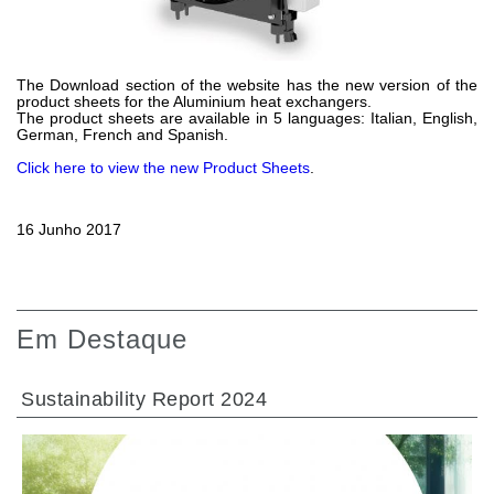
Bombas e motores de engrenagens
Bombas e motores de pistões axiais
Motori elettrici brushless - Serie MS
Motores de pistões radiais
The Download section of the website has the new version of the
product sheets for the Aluminium heat exchangers.
Motores Orbitais produzidos para a Bondioli & Pavesi
The product sheets are available in 5 languages: Italian, English,
Sistemas de acoplamento
German, French and Spanish.
Click here to view the new Product Sheets
.
Controlo
Blocos Hidráulicos Integrados
16 Junho 2017
Válvulas de controle direcional
Válvulas de cartucho
Válvulas em linha
Servocomandos
Em Destaque
Componentes eletrónicos para Sistemas de controlo
Permuta térmica
Sustainability Report 2024
Sistemas Fan Drive
Permutadores de calor