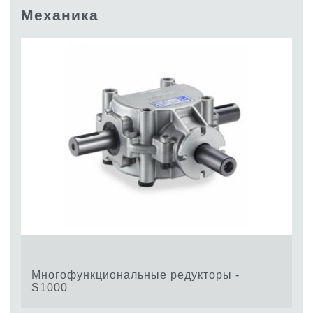
Шестеренные насосы и моторы
Механика
Аксиально поршневые насосы и моторы
Motori elettrici brushless - Serie MS
Радіально-поршневі двигуни
Двигатели с Планетарным редуктором для Bondioli &
Pavesi
Соединительные системы
Система управления
Интегрированные гидравлические блоки
Распределители
Картридж клапаны
Клапаны гидравлических линий
Элементы сервоконтроля
Электронные компоненты системы управления
Теплообмен
Многофункциональные редукторы -
S1000
Системы Fan Drive
Теплообменники