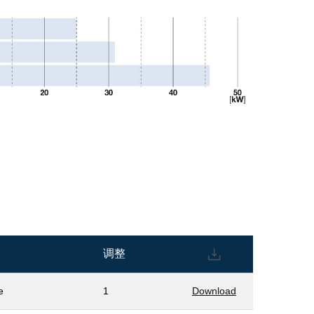
调整
e
1
Download