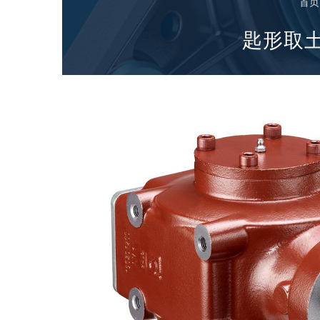
首页
专为 Bondioli & Pavesi 制造的齿轮变速箱
平行轴齿轮变速箱
匙形取土
特殊应用齿轮变速箱
标准泵驱动
液压控制型多片离合器
齿轮泵和马达
开路式轴向柱塞泵
Motori elettrici brushless - Serie MS
径向活塞电机
专为 Bondioli & Pavesi 制造 的内齿轮油泵和滚切式
联轴器系统