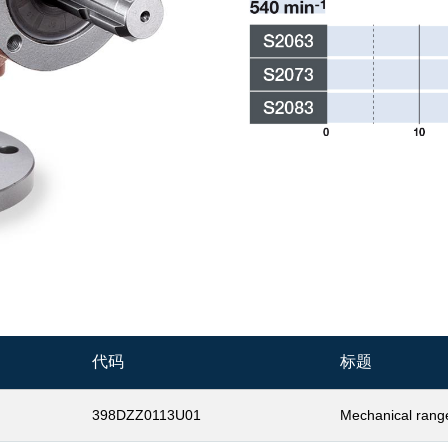
代码
标题
398DZZ0113U01
Mechanical rang