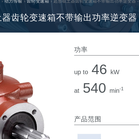
›
动力传输
›
齿轮变速箱
› 匙形取土器齿轮变速箱不带输出功率逆变器 - S
过滤阀
线性阀
器齿轮变速箱不带输出功率逆变器 - 
服控制器
控制系统的电子元件
功率
46
up to
kW
马达
540
-1
at
min
产品范围