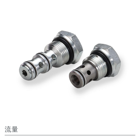
齿轮泵和马达
开路式轴向柱塞泵
Motori elettrici brushless - Serie MS
径向活塞电机
专为 Bondioli & Pavesi 制造 的内齿轮油泵和滚切式马达
联轴器系统
控制
液压集成回路
方向控制阀
过滤阀
线性阀
服控制器
控制系统的电子元件
热交换
流量
风扇驱动系统