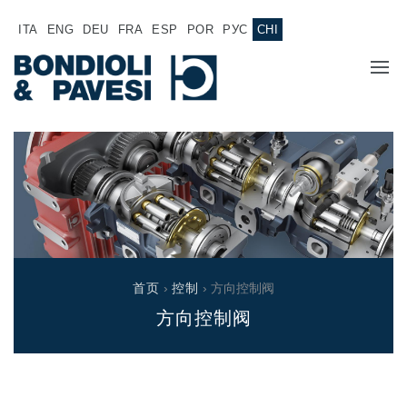
ITA
ENG
DEU
FRA
ESP
POR
РУС
CHI
主页
产品
动力传输
应用
万向传动轴
销售网络
齿轮变速箱
首页
›
控制
› 方向控制阀
专为 Bondioli & Pavesi 制造的齿轮变速箱
方向控制阀
诚聘英才
平行轴齿轮变速箱
特殊应用齿轮变速箱
文件
标准泵驱动
液压控制型多片离合器