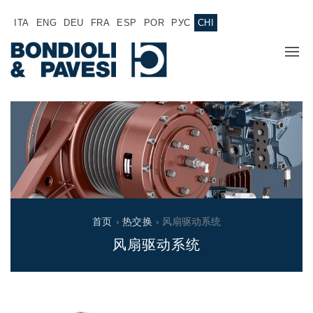
ITA
ENG
DEU
FRA
ESP
POR
РУС
CHI
主页
产品
动力传输
应用
万向传动轴
销售网络
齿轮变速箱
首页
›
热交换
› 风扇驱动系统
专为 Bondioli & Pavesi 制造的齿轮变速箱
风扇驱动系统
诚聘英才
平行轴齿轮变速箱
特殊应用齿轮变速箱
文件
标准泵驱动
液压控制型多片离合器