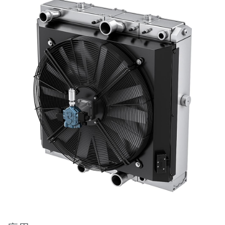
齿轮泵和马达
开路式轴向柱塞泵
Motori elettrici brushless - Serie MS
径向活塞电机
专为 Bondioli & Pavesi 制造 的内齿轮油泵和滚切式马达
联轴器系统
控制
液压集成回路
方向控制阀
过滤阀
线性阀
服控制器
控制系统的电子元件
热交换
风扇驱动系统