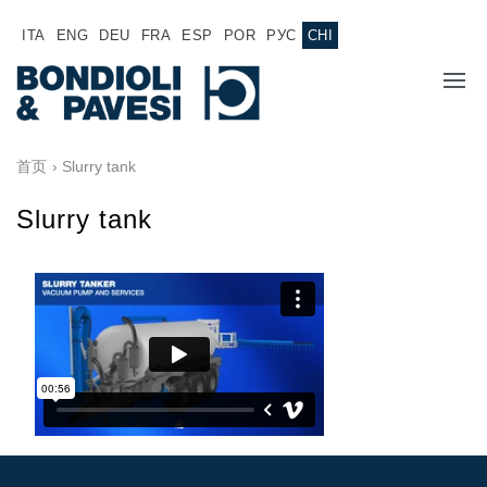
ITA
ENG
DEU
FRA
ESP
POR
РУС
CHI
主页
首页
› Slurry tank
产品
Slurry tank
动力传输
应用
万向传动轴
销售网络
齿轮变速箱
专为 Bondioli & Pavesi 制造的齿轮变速箱
诚聘英才
平行轴齿轮变速箱
特殊应用齿轮变速箱
文件
标准泵驱动
液压控制型多片离合器