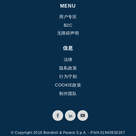
齿轮泵和马达
MENU
开路式轴向柱塞泵
用户专区
Motori elettrici brushless - Serie MS
B2C
径向活塞电机
无障碍声明
专为 Bondioli & Pavesi 制造 的内齿轮油泵和滚切式马达
联轴器系统
信息
控制
法律
隐私政策
液压集成回路
行为守则
方向控制阀
COOKIE政策
过滤阀
制作团队
线性阀
服控制器
控制系统的电子元件
热交换
© Copyright 2016 Bondioli & Pavesi S.p.A. - P.IVA 01940930207
风扇驱动系统