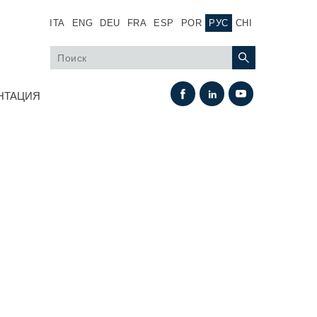
ITA
ENG
DEU
FRA
ESP
POR
РУС
CHI
НТАЦИЯ
Теплообмен
Системы Fan Drive
Теплообменники