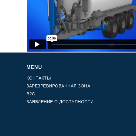
Редукторы, производимые для Bondioli & Pavesi
Редукторы с параллельными валами
Редукторы специального назначения
Pедукторы привода насоса
Многодисковые сцепления с гидроприводом
Шестеренные насосы и моторы
Аксиально поршневые насосы и моторы
Motori elettrici brushless - Serie MS
Радіально-поршневі двигуни
MENU
Двигатели с Планетарным редуктором для Bondio
Pavesi
КОНТАКТЫ
Соединительные системы
ЗАРЕЗРЕВИРОВАННАЯ ЗОНА
B2C
ЗАЯВЛЕНИЕ О ДОСТУПНОСТИ