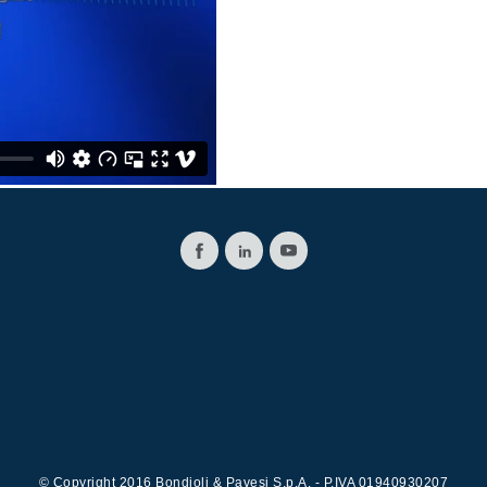
Картридж клапаны
Клапаны гидравлических линий
Элементы сервоконтроля
Электронные компоненты системы управления
li &
© Copyright 2016 Bondioli & Pavesi S.p.A. - P.IVA 01940930207