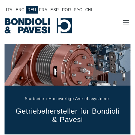
ITA
ENG
DEU
FRA
ESP
POR
РУС
CHI
ÜBER UNS
PRODUKTE
Hochwertige Antriebssysteme
ANWENDUNGEN
Kardan Gelenkwellen
VERTRIEBSNETZ
Standard Getriebe
Startseite
›
Hochwertige Antriebssysteme
Getriebehersteller für Bondioli & Pavesi
JOB
Stirnradgetriebe
Getriebehersteller für Bondioli
Kundenspezifische Getriebe
DOKUMENTATION
& Pavesi
Pump Drive Getriebe
Hydraulisch betätigte mehrscheiben Reibkupplungen