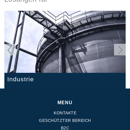
Precedente
Seguent
Landwirtschaft
Bauwesen
Industrie
MENU
KONTAKTE
GESCHÜTZTER BEREICH
B2C