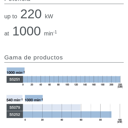
220
up to
kW
1000
-1
at
min
Gama de productos