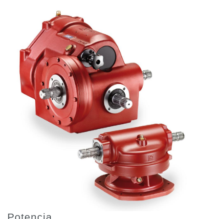
Bombas y motores de engranajes
Bombas y motores de pistones axiales
Motori elettrici brushless - Serie MS
Motores de pistones radiales
Motores Orbitales Producidos Por Bondioli & Pavesi
Sistemas de acoplamiento
Control
Bloques hidráulicos integrados
Valvulas de control direccional
Valvulas de cartucho
Valvulas en linea
Servomandos
Componentes electrónicos para sistemas de control
Intercambio térmico
Sistemas Fan Drive
Intercambiadores de calor
Potencia