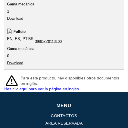
Gama mecánica
1
Download
Folleto
EN
ES
PT-BR
398DZZ0113L00
Gama mecánica
0
Download
Para este producto, hay disponibles otros documentos
en inglés.
Haz clic aquí para ver la página en inglés.
MENU
CONTACTOS
ÁREA RESERVADA