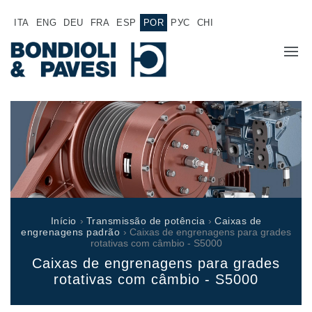
ITA
ENG
DEU
FRA
ESP
POR
РУС
CHI
SOBRE NÓS
PRODUTOS
Transmissão de potência
APLICAÇÕES
Transmissões Cardânicas
REDE DE VENDAS
Caixas de engrenagens padrão
Início
›
Transmissão de potência
›
Caixas de
Caixas de engrenagens fabricadas para Bondioli & Pavesi
engrenagens padrão
› Caixas de engrenagens para grades
TRABALHE CONOSCO
rotativas com câmbio - S5000
Caixas de engrenagens com eixos paralelos
Caixas de engrenagens para grades
Caixas de engrenagens especiais
DOCUMENTAÇÃO
rotativas com câmbio - S5000
Caixas Pump Drive
Embreagens multidisco de comando hidráulico