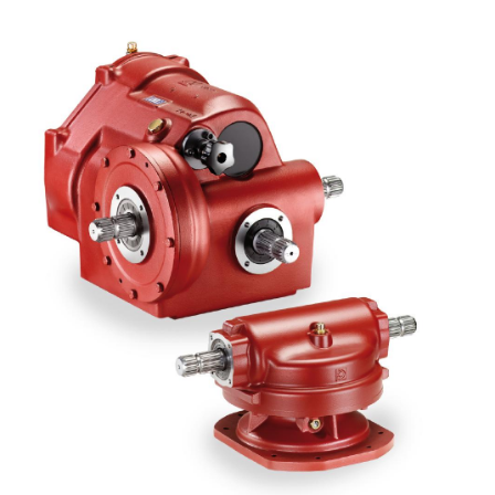
Bombas e motores de engrenagens
Bombas e motores de pistões axiais
Motori elettrici brushless - Serie MS
Motores de pistões radiais
Motores Orbitais produzidos para a Bondioli & Pavesi
Sistemas de acoplamento
Controlo
Blocos Hidráulicos Integrados
Válvulas de controle direcional
Válvulas de cartucho
Válvulas em linha
Servocomandos
Componentes eletrónicos para Sistemas de controlo
Permuta térmica
Sistemas Fan Drive
Permutadores de calor