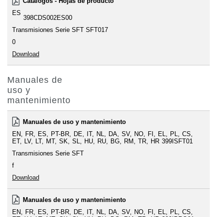
Catálogos - Hojas de producto
ES
398CDS002ES00
Transmisiones Serie SFT SFT017
0
Download
Manuales de
uso y
mantenimiento
Manuales de uso y mantenimiento
EN
FR
ES
PT-BR
DE
IT
NL
DA
SV
NO
FI
EL
PL
CS
ET
LV
LT
MT
SK
SL
HU
RU
BG
RM
TR
HR
399ISFT01
Transmisiones Serie SFT
f
Download
Manuales de uso y mantenimiento
EN
FR
ES
PT-BR
DE
IT
NL
DA
SV
NO
FI
EL
PL
CS