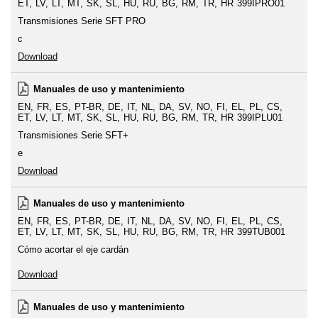
ET
LV
LT
MT
SK
SL
HU
RU
BG
RM
TR
HR
399IPRO01
Transmisiones Serie SFT PRO
c
Download
Manuales de uso y mantenimiento
EN
FR
ES
PT-BR
DE
IT
NL
DA
SV
NO
FI
EL
PL
CS
ET
LV
LT
MT
SK
SL
HU
RU
BG
RM
TR
HR
399IPLU01
Transmisiones Serie SFT+
e
Download
Manuales de uso y mantenimiento
EN
FR
ES
PT-BR
DE
IT
NL
DA
SV
NO
FI
EL
PL
CS
ET
LV
LT
MT
SK
SL
HU
RU
BG
RM
TR
HR
399TUB001
Cómo acortar el eje cardán
Download
Manuales de uso y mantenimiento