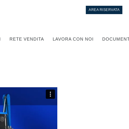
AREA RISERVATA
I
RETE VENDITA
LAVORA CON NOI
DOCUMENT
Controllo
Circuiti idraulici Integrati
Valvole di controllo direzionale