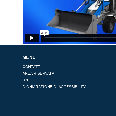
Scatole ingranaggi prodotte per Bondioli & Pavesi
Scatole ingranaggi ad assi paralleli
Scatole ingranaggi Speciali
Scatole Pump Drive
Frizioni multidisco a comando idraulico
Pompe e motori ad ingranaggi
Pompe e motori a pistoni assiali
Motori elettrici brushless - Serie MS
Motori a pistoni radiali
MENU
Motori Orbitali prodotti per Bondioli & Pavesi
Sistemi di accoppiamento
CONTATTI
AREA RISERVATA
B2C
DICHIARAZIONE DI ACCESSIBILITA