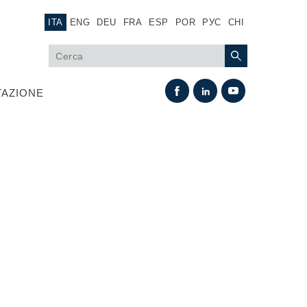
ITA
ENG
DEU
FRA
ESP
POR
РУС
CHI
AZIONE
Scambio termico
Sistemi Fan Drive
Scambiatori di calore