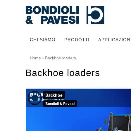
CHI SIAMO
PRODOTTI
APPLICAZION
Home
› Backhoe loaders
Backhoe loaders
Trasmissione di potenza
Alberi cardanici
Scatole ingranaggi Standard