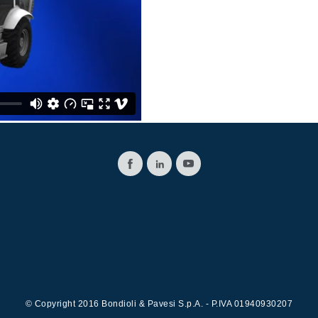
Valvole a cartuccia
Valvole in linea
Servocomandi
Componenti Elettronici per Sistemi di Controllo
© Copyright 2016 Bondioli & Pavesi S.p.A. - P.IVA 01940930207