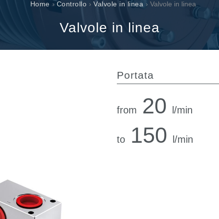
Valvole a cartuccia
Home
›
Controllo
›
Valvole in linea
› Valvole in linea
Valvole in linea
Valvole in linea
Servocomandi
Componenti Elettronici per Sistemi di Controllo
Portata
20
from
l/min
150
to
l/min