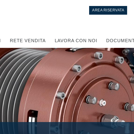
AREA RISERVATA
I
RETE VENDITA
LAVORA CON NOI
DOCUMENT
Controllo
Circuiti idraulici Integrati
Valvole di controllo direzionale