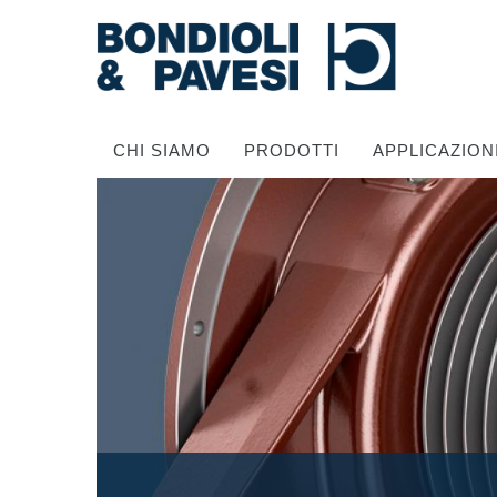
CHI SIAMO
PRODOTTI
APPLICAZION
Trasmissione di potenza
Alberi cardanici
Scatole ingranaggi Standard