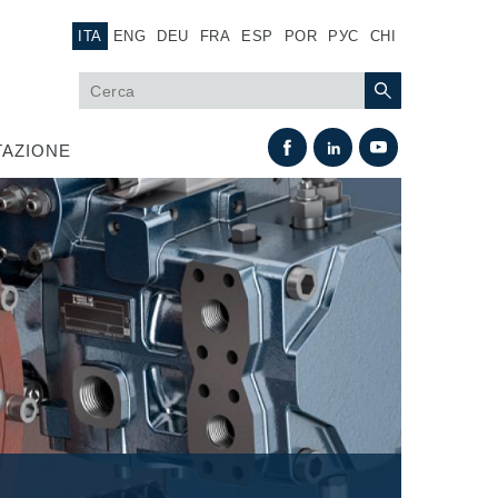
ITA
ENG
DEU
FRA
ESP
POR
РУС
CHI
AZIONE
Scambio termico
Sistemi Fan Drive
Scambiatori di calore