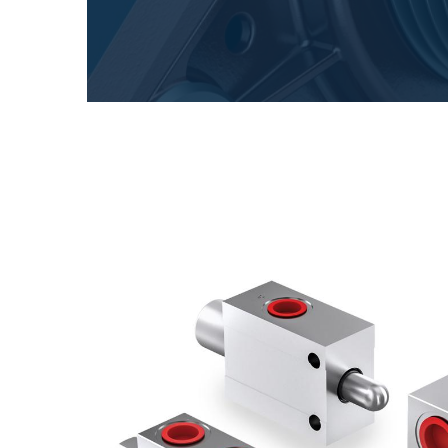
Scatole ingranaggi prodotte per Bondioli & Pavesi
Scatole ingranaggi ad assi paralleli
Scatole ingranaggi Speciali
Scatole Pump Drive
Frizioni multidisco a comando idraulico
Pompe e motori ad ingranaggi
Pompe e motori a pistoni assiali
Motori elettrici brushless - Serie MS
Motori a pistoni radiali
Motori Orbitali prodotti per Bondioli & Pavesi
Sistemi di accoppiamento