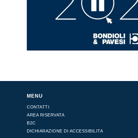
Scatole ingranaggi prodotte per Bondioli & Pavesi
Scatole ingranaggi ad assi paralleli
Scatole ingranaggi Speciali
Scatole Pump Drive
Frizioni multidisco a comando idraulico
Pompe e motori ad ingranaggi
Pompe e motori a pistoni assiali
Motori elettrici brushless - Serie MS
Motori a pistoni radiali
Motori Orbitali prodotti per Bondioli & Pavesi
Sistemi di accoppiamento
MENU
CONTATTI
AREA RISERVATA
B2C
DICHIARAZIONE DI ACCESSIBILITA