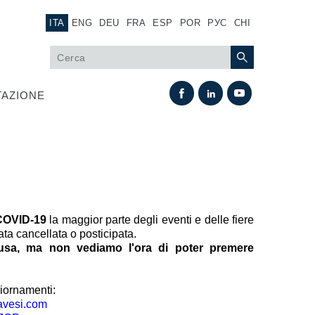
ITA
ENG
DEU
FRA
ESP
POR
РУС
CHI
AZIONE
COVID-19
la maggior parte degli eventi e delle fiere
ta cancellata o posticipata.
sa, ma non vediamo l'ora di poter premere
Scambio termico
Sistemi Fan Drive
iornamenti:
pavesi.com
Scambiatori di calore