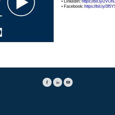
• LinkedIn:
https://bit.ly/2VO
Valvole a cartuccia
• Facebook:
https://bit.ly/3f5
Valvole in linea
Servocomandi
Componenti Elettronici per Sistemi di Controllo