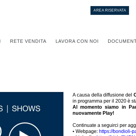
AREA RISERVATA
I
RETE VENDITA
LAVORA CON NOI
DOCUMENT
A causa della diffusione del
in programma per il 2020 è sta
Al momento siamo in Pau
Controllo
nuovamente Play!
Circuiti idraulici Integrati
Continuate a seguirci per agg
• Webpage:
https://bondioli-
Valvole di controllo direzionale