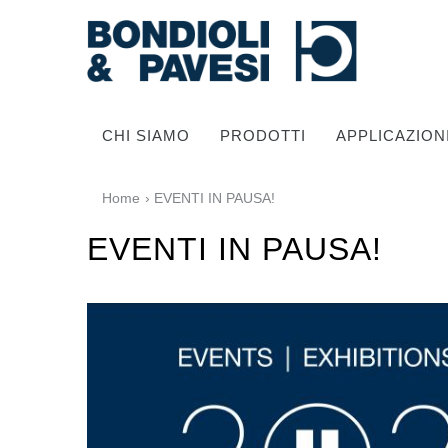
CHI SIAMO
PRODOTTI
APPLICAZION
Home
› EVENTI IN PAUSA!
EVENTI IN PAUSA!
Trasmissione di potenza
Alberi cardanici
Scatole ingranaggi Standard