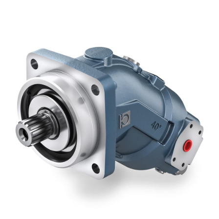
Pompe e motori ad ingranaggi
Pompe e motori a pistoni assiali
Motori elettrici brushless - Serie MS
Motori a pistoni radiali
Motori Orbitali prodotti per Bondioli & Pavesi
Sistemi di accoppiamento
Controllo
Circuiti idraulici Integrati
Valvole di controllo direzionale
Valvole a cartuccia
Valvole in linea
Servocomandi
Componenti Elettronici per Sistemi di Controllo
Scambio termico
Sistemi Fan Drive
Scambiatori di calore