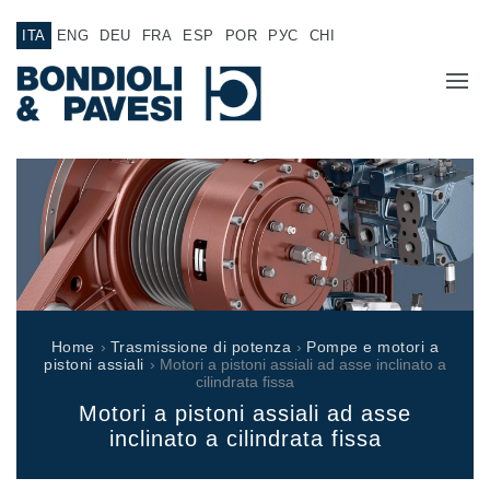
ITA
ENG
DEU
FRA
ESP
POR
РУС
CHI
CHI SIAMO
PRODOTTI
Trasmissione di potenza
APPLICAZIONI
Alberi cardanici
RETE VENDITA
Scatole ingranaggi Standard
Home
›
Trasmissione di potenza
›
Pompe e motori a
Scatole ingranaggi prodotte per Bondioli & Pavesi
pistoni assiali
› Motori a pistoni assiali ad asse inclinato a
LAVORA CON NOI
cilindrata fissa
Scatole ingranaggi ad assi paralleli
Motori a pistoni assiali ad asse
Scatole ingranaggi Speciali
DOCUMENTAZIONE
inclinato a cilindrata fissa
Scatole Pump Drive
Frizioni multidisco a comando idraulico