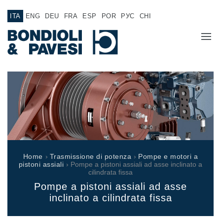
ITA
ENG
DEU
FRA
ESP
POR
РУС
CHI
CHI SIAMO
PRODOTTI
Trasmissione di potenza
APPLICAZIONI
Alberi cardanici
RETE VENDITA
Scatole ingranaggi Standard
Home
›
Trasmissione di potenza
›
Pompe e motori a
Scatole ingranaggi prodotte per Bondioli & Pavesi
pistoni assiali
› Pompe a pistoni assiali ad asse inclinato a
LAVORA CON NOI
cilindrata fissa
Scatole ingranaggi ad assi paralleli
Pompe a pistoni assiali ad asse
Scatole ingranaggi Speciali
DOCUMENTAZIONE
inclinato a cilindrata fissa
Scatole Pump Drive
Frizioni multidisco a comando idraulico