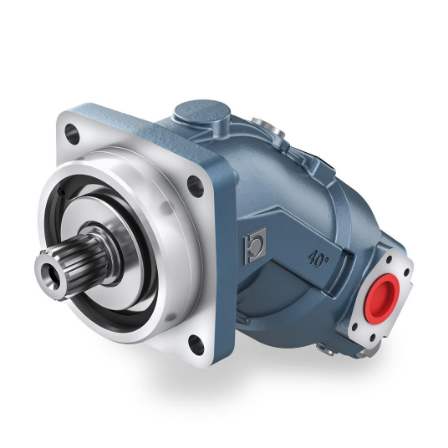
Pompe e motori ad ingranaggi
Pompe e motori a pistoni assiali
Motori elettrici brushless - Serie MS
Motori a pistoni radiali
Motori Orbitali prodotti per Bondioli & Pavesi
Sistemi di accoppiamento
Controllo
Circuiti idraulici Integrati
Valvole di controllo direzionale
Valvole a cartuccia
Valvole in linea
Servocomandi
Componenti Elettronici per Sistemi di Controllo
Scambio termico
Sistemi Fan Drive
Scambiatori di calore