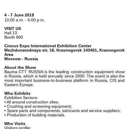
Bombas e motores de engrenagens
Bombas e motores de pistões axiais
Motori elettrici brushless - Serie MS
4 - 7 June 2019
10:00 a.m. - 6:00 p.m.
Motores de pistões radiais
Motores Orbitais produzidos para a Bondioli & Pavesi
VISIT US
Hall 13
Sistemas de acoplamento
Booth 800
Controlo
Crocus Expo International Exhibition Center
Mezhdunarodnaya str. 16, Krasnogorsk 143401, Krasnogorsk
Area
Blocos Hidráulicos Integrados
Moscow - Russia
Válvulas de controle direcional
About the Show
Válvulas de cartucho
Bauma CTT RUSSIA is the leading construction equipment show
in Russia, which is held annually since 2000. The event is also the
Válvulas em linha
most important business-to-business platform in Russia, CIS and
Eastern Europe.
Servocomandos
Componentes eletrónicos para Sistemas de controlo
Who Exhibits
Exhibition Sectors:
• All around construction sites;
Permuta térmica
• Crushing and screening equipment;
• Spare parts and components, lubricants and service suppliers;
• Production of building materials.
Sistemas Fan Drive
Permutadores de calor
Who Visits
Visitors profile: