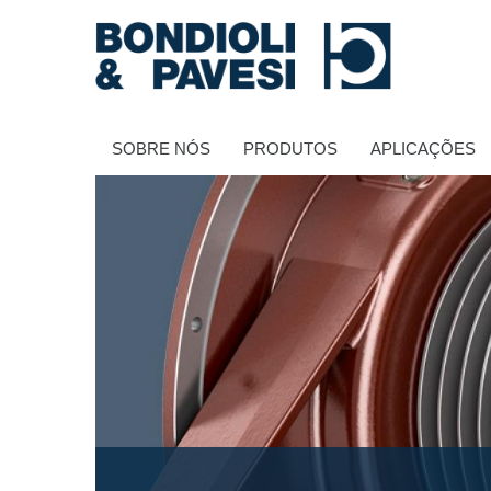
SOBRE NÓS
PRODUTOS
APLICAÇÕES
Transmissão de potência
Transmissões Cardânicas
Caixas de engrenagens padrão