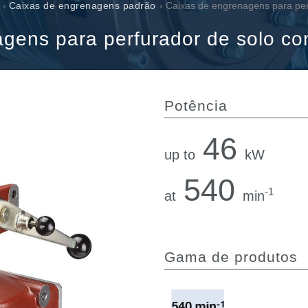
Válvulas de cartucho
›
Caixas de engrenagens padrão
› Caixas de engrenagens para per
Válvulas em linha
gens para perfurador de solo co
Servocomandos
Componentes eletrónicos para Sistemas de controlo
Potência
46
up to
kW
si
540
-1
at
min
Gama de produtos