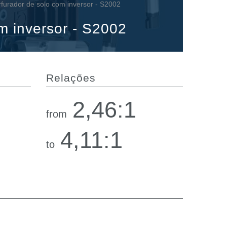
furador de solo com inversor - S2002
m inversor - S2002
Relações
2,46:1
from
4,11:1
to