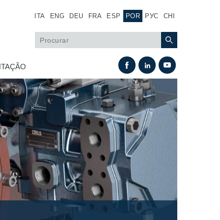
ITA
ENG
DEU
FRA
ESP
POR
РУС
CHI
TAÇÃO
Permuta térmica
Sistemas Fan Drive
Permutadores de calor