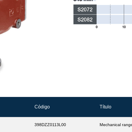
Código
Título
398DZZ0113L00
Mechanical rang