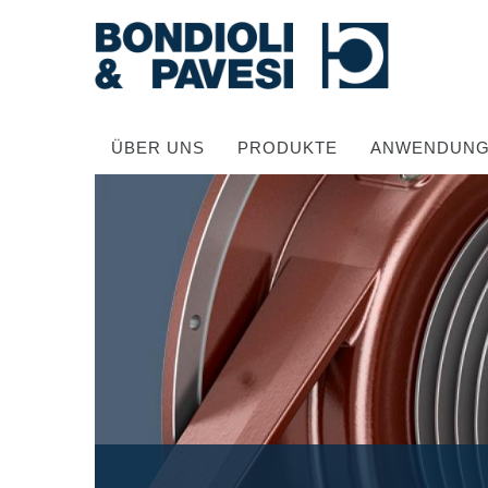
ÜBER UNS
PRODUKTE
ANWENDUN
Hochwertige Antriebssysteme
Kardan Gelenkwellen
Standard Getriebe