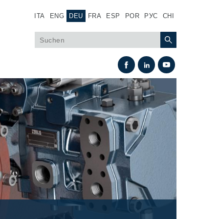
ITA
ENG
DEU
FRA
ESP
POR
РУС
CHI
Wärmeaustausch
Lüfter Steuerungssystem Fan Drive
Wärmetauscher