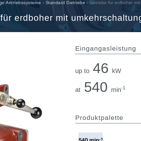
Cartridgeventile
ge Antriebssysteme
›
Standard Getriebe
› Getriebe für erdboher mi
Leitungseinbauventile
 für erdboher mit umkehrschaltun
Servosteuerungen
Elektronische Komponenten für Steuersysteme
en
Eingangasleistung
46
up to
kW
540
-1
at
min
Produktpalette