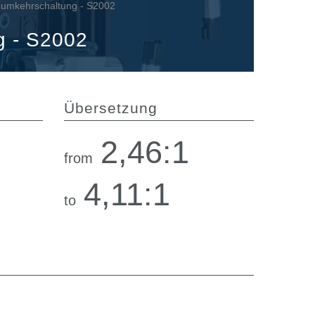
t umkehrschaltung - S2002
g - S2002
Übersetzung
2,46:1
from
4,11:1
to