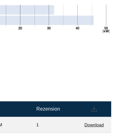
Rezension
M
1
Download