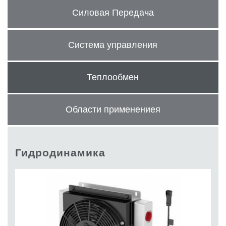
Шестеренные насосы и моторы
Силовая Передача
Аксиально поршневые насосы и моторы
Motori elettrici brushless - Serie MS
Радіально-поршневі двигуни
Система управления
Двигатели с Планетарным редуктором для Bondioli &
Pavesi
Соединительные системы
Теплообмен
Система управления
Области применениея
Интегрированные гидравлические блоки
Распределители
Картридж клапаны
Клапаны гидравлических линий
Гидродинамика
Элементы сервоконтроля
Электронные компоненты системы управления
Теплообмен
Системы Fan Drive
Теплообменники