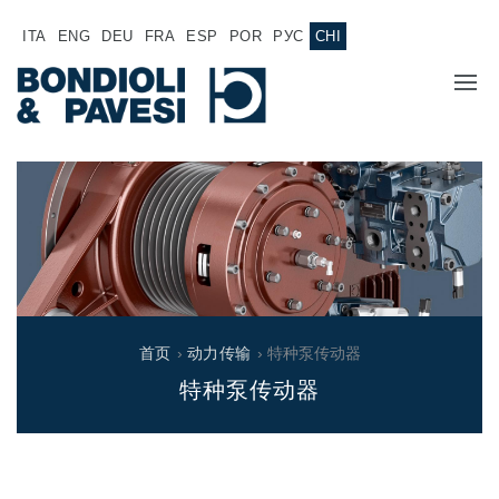
ITA
ENG
DEU
FRA
ESP
POR
РУС
CHI
主页
产品
动力传输
应用
万向传动轴
销售网络
齿轮变速箱
首页
›
动力传输
› 特种泵传动器
专为 Bondioli & Pavesi 制造的齿轮变速箱
特种泵传动器
诚聘英才
平行轴齿轮变速箱
特殊应用齿轮变速箱
文件
标准泵驱动
液压控制型多片离合器