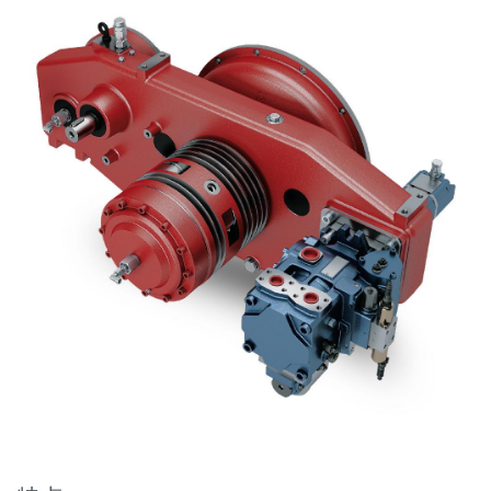
齿轮泵和马达
开路式轴向柱塞泵
Motori elettrici brushless - Serie MS
径向活塞电机
专为 Bondioli & Pavesi 制造 的内齿轮油泵和滚切式马达
联轴器系统
控制
液压集成回路
方向控制阀
过滤阀
线性阀
服控制器
控制系统的电子元件
热交换
风扇驱动系统