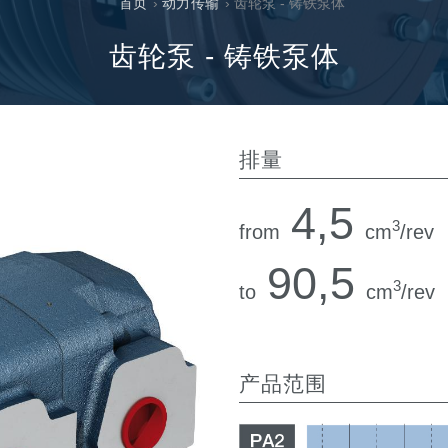
首页
›
动力传输
› 齿轮泵 - 铸铁泵体
过滤阀
线性阀
齿轮泵 - 铸铁泵体
服控制器
控制系统的电子元件
排量
4,5
3
from
cm
/rev
马达
90,5
3
to
cm
/rev
产品范围