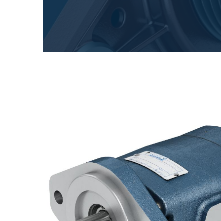
专为 Bondioli & Pavesi 制造的齿轮变速箱
平行轴齿轮变速箱
特殊应用齿轮变速箱
标准泵驱动
液压控制型多片离合器
齿轮泵和马达
开路式轴向柱塞泵
Motori elettrici brushless - Serie MS
径向活塞电机
专为 Bondioli & Pavesi 制造 的内齿轮油泵和滚切式
联轴器系统