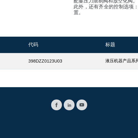
配备压力限制阀和放空化阀。
此外，还有齐全的控制选项
置。
代码
标题
液压机器产品系
398DZZ0123U03