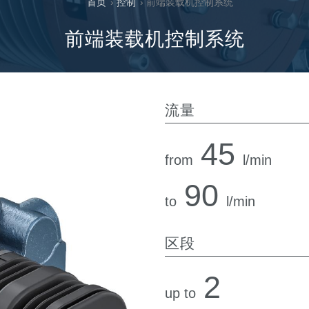
首页
›
控制
› 前端装载机控制系统
过滤阀
线性阀
前端装载机控制系统
服控制器
控制系统的电子元件
流量
45
from
l/min
马达
90
to
l/min
区段
2
up to