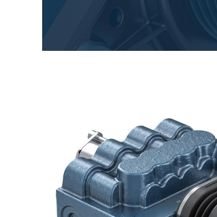
专为 Bondioli & Pavesi 制造的齿轮变速箱
平行轴齿轮变速箱
特殊应用齿轮变速箱
标准泵驱动
液压控制型多片离合器
齿轮泵和马达
开路式轴向柱塞泵
Motori elettrici brushless - Serie MS
径向活塞电机
专为 Bondioli & Pavesi 制造 的内齿轮油泵和滚切式
联轴器系统