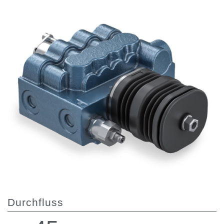
Zahnradpumpen und Zahnradmotoren
Axialkolbenpumpen und Axialkolbenmotoren
Motori elettrici brushless - Serie MS
Radialkolben-Motoren
Für Bondioli & Pavesi produzierte Orbitalmotoren
Kupplungssysteme
Kontrolle
Integrierte Hydrauliksysteme
Steuergeräte
Cartridgeventile
Leitungseinbauventile
Servosteuerungen
Elektronische Komponenten für Steuersysteme
Wärmeaustausch
Durchfluss
Lüfter Steuerungssystem Fan Drive
Wärmetauscher