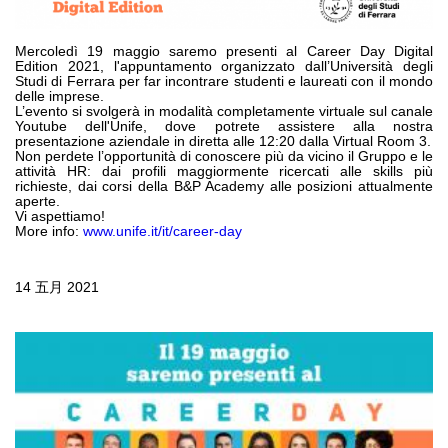
齿轮泵和马达
开路式轴向柱塞泵
Mercoledì 19 maggio saremo presenti al Career Day Digital
Edition 2021, l'appuntamento organizzato dall’Università degli
Motori elettrici brushless - Serie MS
Studi di Ferrara per far incontrare studenti e laureati con il mondo
径向活塞电机
delle imprese.
L’evento si svolgerà in modalità completamente virtuale sul canale
专为 Bondioli & Pavesi 制造 的内齿轮油泵和滚切式马达
Youtube dell'Unife, dove potrete assistere alla nostra
presentazione aziendale in diretta alle 12:20 dalla Virtual Room 3.
联轴器系统
Non perdete l’opportunità di conoscere più da vicino il Gruppo e le
attività HR: dai profili maggiormente ricercati alle skills più
richieste, dai corsi della B&P Academy alle posizioni attualmente
控制
aperte.
Vi aspettiamo!
液压集成回路
More info:
www.unife.it/it/career-day
方向控制阀
过滤阀
14 五月 2021
线性阀
服控制器
控制系统的电子元件
热交换
风扇驱动系统