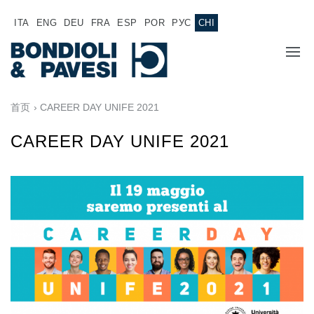
ITA
ENG
DEU
FRA
ESP
POR
РУС
CHI
主页
首页
› CAREER DAY UNIFE 2021
产品
CAREER DAY UNIFE 2021
动力传输
应用
万向传动轴
销售网络
齿轮变速箱
专为 Bondioli & Pavesi 制造的齿轮变速箱
诚聘英才
平行轴齿轮变速箱
特殊应用齿轮变速箱
文件
标准泵驱动
液压控制型多片离合器