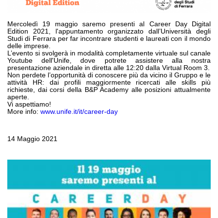
Pompe e motori ad ingranaggi
Pompe e motori a pistoni assiali
Motori elettrici brushless - Serie MS
Mercoledì 19 maggio saremo presenti al Career Day Digital
Edition 2021, l'appuntamento organizzato dall’Università degli
Motori a pistoni radiali
Studi di Ferrara per far incontrare studenti e laureati con il mondo
delle imprese.
Motori Orbitali prodotti per Bondioli & Pavesi
L’evento si svolgerà in modalità completamente virtuale sul canale
Sistemi di accoppiamento
Youtube dell'Unife, dove potrete assistere alla nostra
presentazione aziendale in diretta alle 12:20 dalla Virtual Room 3.
Non perdete l’opportunità di conoscere più da vicino il Gruppo e le
Controllo
attività HR: dai profili maggiormente ricercati alle skills più
richieste, dai corsi della B&P Academy alle posizioni attualmente
aperte.
Circuiti idraulici Integrati
Vi aspettiamo!
Valvole di controllo direzionale
More info:
www.unife.it/it/career-day
Valvole a cartuccia
Valvole in linea
14 Maggio 2021
Servocomandi
Componenti Elettronici per Sistemi di Controllo
Scambio termico
Sistemi Fan Drive
Scambiatori di calore