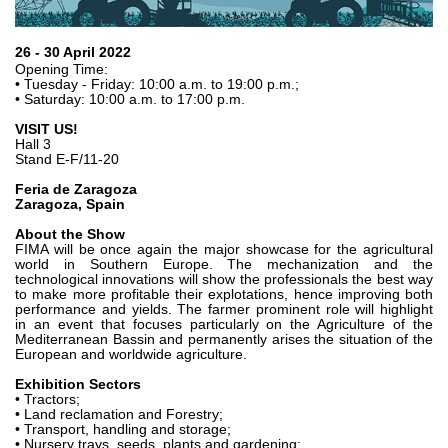
Pompes et moteurs à engrenages
Pompes et moteurs à piston axiaux
Motori elettrici brushless - Serie MS
26 - 30 April 2022
Opening Time:
Moteurs à pistons radiaux
• Tuesday - Friday: 10:00 a.m. to 19:00 p.m.;
Moteurs Orbitaux Fabriqués Pour Bondioli & Pavesi
• Saturday: 10:00 a.m. to 17:00 p.m.
Systèmes de couplage
VISIT US!
Hall 3
Contrôle
Stand E-F/11-20
Feria de Zaragoza
Circuits hydrauliques intégrés
Zaragoza, Spain
Distributeurs
About the Show
Valves à cartouche
FIMA will be once again the major showcase for the agricultural
world in Southern Europe. The mechanization and the
Limiteur de pression en ligne
technological innovations will show the professionals the best way
to make more profitable their explotations, hence improving both
Servocommandes
performance and yields. The farmer prominent role will highlight
Composants électroniques pour systèmes de contrôle
in an event that focuses particularly on the Agriculture of the
Mediterranean Bassin and permanently arises the situation of the
European and worldwide agriculture.
Échange thermique
Exhibition Sectors
• Tractors;
Systemes Fan Drive
• Land reclamation and Forestry;
Radiateurs
• Transport, handling and storage;
• Nursery trays, seeds, plants and gardening;