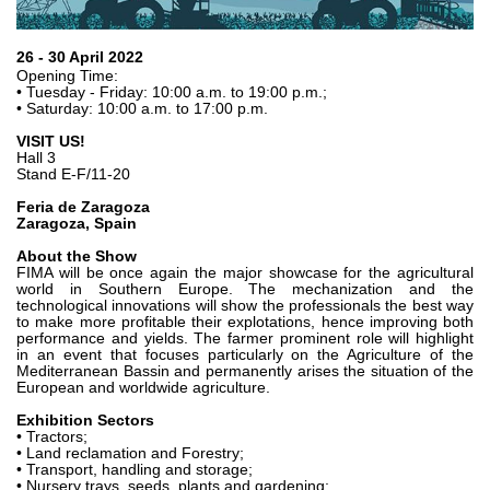
Bombas e motores de engrenagens
Bombas e motores de pistões axiais
Motori elettrici brushless - Serie MS
26 - 30 April 2022
Opening Time:
Motores de pistões radiais
• Tuesday - Friday: 10:00 a.m. to 19:00 p.m.;
Motores Orbitais produzidos para a Bondioli & Pavesi
• Saturday: 10:00 a.m. to 17:00 p.m.
Sistemas de acoplamento
VISIT US!
Hall 3
Controlo
Stand E-F/11-20
Feria de Zaragoza
Blocos Hidráulicos Integrados
Zaragoza, Spain
Válvulas de controle direcional
About the Show
Válvulas de cartucho
FIMA will be once again the major showcase for the agricultural
world in Southern Europe. The mechanization and the
Válvulas em linha
technological innovations will show the professionals the best way
to make more profitable their explotations, hence improving both
Servocomandos
performance and yields. The farmer prominent role will highlight
Componentes eletrónicos para Sistemas de controlo
in an event that focuses particularly on the Agriculture of the
Mediterranean Bassin and permanently arises the situation of the
European and worldwide agriculture.
Permuta térmica
Exhibition Sectors
• Tractors;
Sistemas Fan Drive
• Land reclamation and Forestry;
Permutadores de calor
• Transport, handling and storage;
• Nursery trays, seeds, plants and gardening;