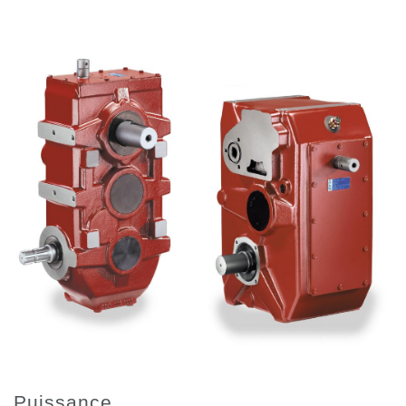
Pompes et moteurs à engrenages
Pompes et moteurs à piston axiaux
Motori elettrici brushless - Serie MS
Moteurs à pistons radiaux
Moteurs Orbitaux Fabriqués Pour Bondioli & Pavesi
Systèmes de couplage
Contrôle
Circuits hydrauliques intégrés
Distributeurs
Valves à cartouche
Limiteur de pression en ligne
Servocommandes
Composants électroniques pour systèmes de contrôle
Échange thermique
Systemes Fan Drive
Radiateurs
Puissance