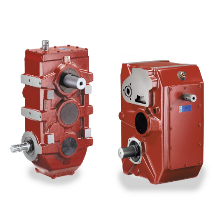
Pompe e motori ad ingranaggi
Pompe e motori a pistoni assiali
Motori elettrici brushless - Serie MS
Motori a pistoni radiali
Motori Orbitali prodotti per Bondioli & Pavesi
Sistemi di accoppiamento
Controllo
Circuiti idraulici Integrati
Valvole di controllo direzionale
Valvole a cartuccia
Valvole in linea
Servocomandi
Componenti Elettronici per Sistemi di Controllo
Scambio termico
Sistemi Fan Drive
Scambiatori di calore