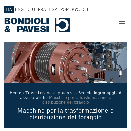
ITA
ENG
DEU
FRA
ESP
POR
РУС
CHI
CHI SIAMO
PRODOTTI
Trasmissione di potenza
APPLICAZIONI
Alberi cardanici
RETE VENDITA
Scatole ingranaggi Standard
Home
›
Trasmissione di potenza
›
Scatole ingranaggi ad
Scatole ingranaggi prodotte per Bondioli & Pavesi
assi paralleli
› Macchine per la trasformazione e
LAVORA CON NOI
distribuzione del foraggio
Scatole ingranaggi ad assi paralleli
Macchine per la trasformazione e
Scatole ingranaggi Speciali
DOCUMENTAZIONE
distribuzione del foraggio
Scatole Pump Drive
Frizioni multidisco a comando idraulico