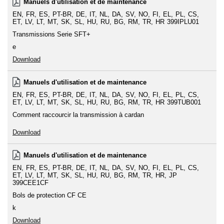
Manuels d'utilisation et de maintenance
EN
FR
ES
PT-BR
DE
IT
NL
DA
SV
NO
FI
EL
PL
CS
ET
LV
LT
MT
SK
SL
HU
RU
BG
RM
TR
HR
399IPLU01
Transmissions Serie SFT+
e
Download
Manuels d'utilisation et de maintenance
EN
FR
ES
PT-BR
DE
IT
NL
DA
SV
NO
FI
EL
PL
CS
ET
LV
LT
MT
SK
SL
HU
RU
BG
RM
TR
HR
399TUB001
Comment raccourcir la transmission à cardan
Download
Manuels d'utilisation et de maintenance
EN
FR
ES
PT-BR
DE
IT
NL
DA
SV
NO
FI
EL
PL
CS
ET
LV
LT
MT
SK
SL
HU
RU
BG
RM
TR
HR
JP
399CEE1CF
Bols de protection CF CE
k
Download