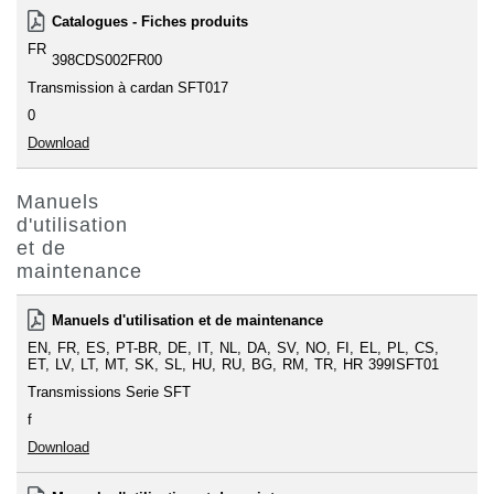
Catalogues - Fiches produits
FR
398CDS002FR00
Transmission à cardan SFT017
0
Download
Manuels
d'utilisation
et de
maintenance
Manuels d'utilisation et de maintenance
EN
FR
ES
PT-BR
DE
IT
NL
DA
SV
NO
FI
EL
PL
CS
ET
LV
LT
MT
SK
SL
HU
RU
BG
RM
TR
HR
399ISFT01
Transmissions Serie SFT
f
Download