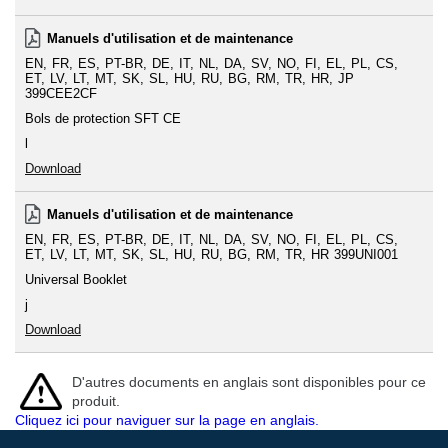
Manuels d'utilisation et de maintenance
EN
FR
ES
PT-BR
DE
IT
NL
DA
SV
NO
FI
EL
PL
CS
ET
LV
LT
MT
SK
SL
HU
RU
BG
RM
TR
HR
JP
399CEE2CF
Bols de protection SFT CE
l
Download
Manuels d'utilisation et de maintenance
EN
FR
ES
PT-BR
DE
IT
NL
DA
SV
NO
FI
EL
PL
CS
ET
LV
LT
MT
SK
SL
HU
RU
BG
RM
TR
HR
399UNI001
Universal Booklet
j
Download
D'autres documents en anglais sont disponibles pour ce
produit.
Cliquez ici pour naviguer sur la page en anglais.