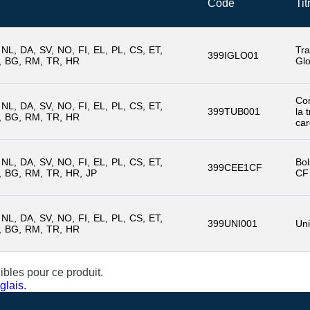
Code
Tit
NL
DA
SV
NO
FI
EL
PL
CS
ET
Tra
399IGLO01
BG
RM
TR
HR
Glo
Co
NL
DA
SV
NO
FI
EL
PL
CS
ET
399TUB001
la 
BG
RM
TR
HR
ca
NL
DA
SV
NO
FI
EL
PL
CS
ET
Bol
399CEE1CF
BG
RM
TR
HR
JP
CF
NL
DA
SV
NO
FI
EL
PL
CS
ET
399UNI001
Uni
BG
RM
TR
HR
bles pour ce produit.
glais.