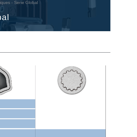
iques - Serie Global
bal