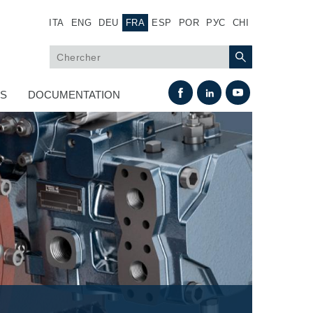
ITA
ENG
DEU
FRA
ESP
POR
РУС
CHI
US
DOCUMENTATION
Échange thermique
Systemes Fan Drive
Radiateurs