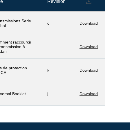
re
Révision
nsmissions Serie
d
Download
bal
mment raccourcir
transmission à
Download
rdan
s de protection
k
Download
 CE
versal Booklet
j
Download