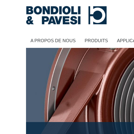
A PROPOS DE NOUS
PRODUITS
APPLIC
Transmission de puissance
Transmissions à cardans
Boîtes à engrenages standard