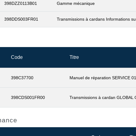
398DZZ0113B01
Gamme mécanique
398DDS003FR01
Transmissions à cardans Informations sur
Code
Titre
398C37700
Manuel de réparation SERVICE 0
398CDS001FR00
Transmissions à cardan GLOBAL
enance