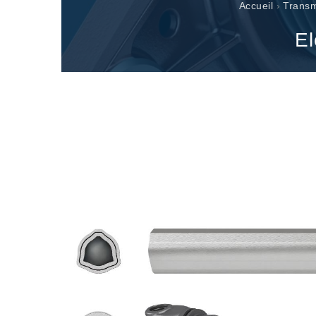
Renvois d'angle fabriqués pour Bondioli & Pavesi
Accueil
›
Transm
Boitiers a arbres paralleles
El
Boîtiers et renvois spéciaux
Boîtiers Pump Drive
Embrayages multidisques a commande hydrauliqu
Pompes et moteurs à engrenages
Pompes et moteurs à piston axiaux
Motori elettrici brushless - Serie MS
Moteurs à pistons radiaux
Moteurs Orbitaux Fabriqués Pour Bondioli & Pavesi
Systèmes de couplage